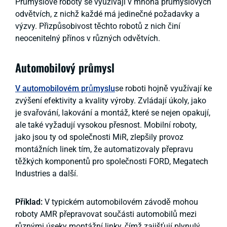
Průmyslové roboty se využívají v mnoha průmyslových
odvětvích, z nichž každé má jedinečné požadavky a
výzvy. Přizpůsobivost těchto robotů z nich činí
neocenitelný přínos v různých odvětvích.
Automobilový průmysl
V automobilovém průmyslu
se roboti hojně využívají ke
zvýšení efektivity a kvality výroby. Zvládají úkoly, jako
je svařování, lakování a montáž, které se nejen opakují,
ale také vyžadují vysokou přesnost. Mobilní roboty,
jako jsou ty od společnosti MiR, zlepšily provoz
montážních linek tím, že automatizovaly přepravu
těžkých komponentů pro společnosti FORD, Megatech
Industries a další.
Příklad:
V typickém automobilovém závodě mohou
roboty AMR přepravovat součásti automobilů mezi
různými úseky montážní linky, čímž zajišťují plynulý