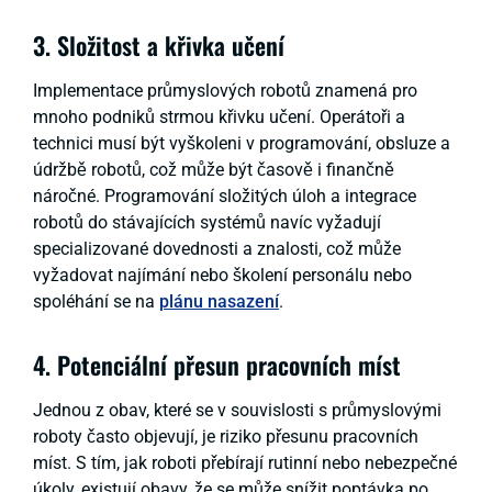
3. Složitost a křivka učení
Implementace průmyslových robotů znamená pro
mnoho podniků strmou křivku učení. Operátoři a
technici musí být vyškoleni v programování, obsluze a
údržbě robotů, což může být časově i finančně
náročné. Programování složitých úloh a integrace
robotů do stávajících systémů navíc vyžadují
specializované dovednosti a znalosti, což může
vyžadovat najímání nebo školení personálu nebo
spoléhání se na
plánu nasazení
.
4. Potenciální přesun pracovních míst
Jednou z obav, které se v souvislosti s průmyslovými
roboty často objevují, je riziko přesunu pracovních
míst. S tím, jak roboti přebírají rutinní nebo nebezpečné
úkoly, existují obavy, že se může snížit poptávka po