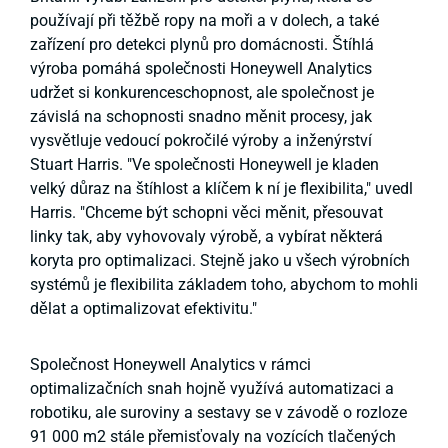
používají při těžbě ropy na moři a v dolech, a také
zařízení pro detekci plynů pro domácnosti. Štíhlá
výroba pomáhá společnosti Honeywell Analytics
udržet si konkurenceschopnost, ale společnost je
závislá na schopnosti snadno měnit procesy, jak
vysvětluje vedoucí pokročilé výroby a inženýrství
Stuart Harris. "Ve společnosti Honeywell je kladen
velký důraz na štíhlost a klíčem k ní je flexibilita," uvedl
Harris. "Chceme být schopni věci měnit, přesouvat
linky tak, aby vyhovovaly výrobě, a vybírat některá
koryta pro optimalizaci. Stejně jako u všech výrobních
systémů je flexibilita základem toho, abychom to mohli
dělat a optimalizovat efektivitu."
Společnost Honeywell Analytics v rámci
optimalizačních snah hojně využívá automatizaci a
robotiku, ale suroviny a sestavy se v závodě o rozloze
91 000 m2 stále přemisťovaly na vozících tlačených