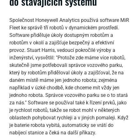
do stávajících systémů
Společnost Honeywell Analytics používá software MiR
Fleet ke správě tří robotů v dynamickém prostředí.
Software přiděluje úkoly dostupným robotům a
robotům v okolí a zajišťuje bezpečný a efektivní
provoz. Stuart Harris, vedoucí pokročilé výroby a
inženýrství, vysvětlil: "Protože zde máme více robotů,
skutečně jsme potřebovali správce vozového parku,
který by robotům přiděloval úkoly a zajišťoval, že na
daném místě máme jen jednoho robota; zejména
například v úzké chodbě, kde chceme mít vždy jen
jednoho robota. Správce vozového parku se o to stará
za nás." Software se používal také k řízení prvků, jako
je rychlost robotů, takže se robot mohl v některých
oblastech pohybovat rychleji a v jiných pomaleji. Když
je baterie robota vybitá, automaticky se vrátí do
nabíjecí stanice a čeká na další příkazy.