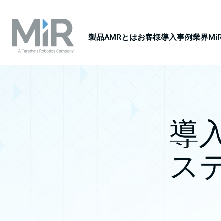
製品
AMRとは
お客様導入事例
業界
M
導
ス