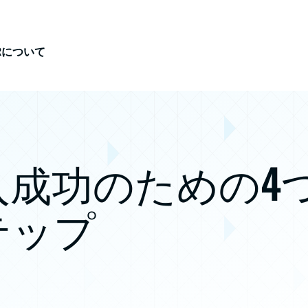
iRについて
入成功のための4
テップ