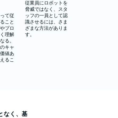
従業員にロボットを
脅威ではなく、スタ
使って従
ッフの一員として認
すること
識させるには、さま
トやプロ
ざまな方法がありま
深く理解
す。
になる。
員のキャ
な価値あ
与えるこ
。
となく、基