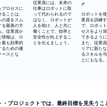
従業員には、未来の
グ
をプロセスに
仕事はロボットに取
せることは、
って代わられるので
ロボットを
への道をスム
はなく、ロボットが
業員を訓練
する最善の方
人を助け、人と共に
で、ロボッ
る。従業員か
働くことで、効率と
セスをより
た情報は、ロ
安全性が向上するこ
できるよう
を最も効果的
とを伝えましょう。
また、従業
するための優
リアに新た
ソースとな
るスキルを
とにもなる
ト・プロジェクトでは、最終目標を見失うこ