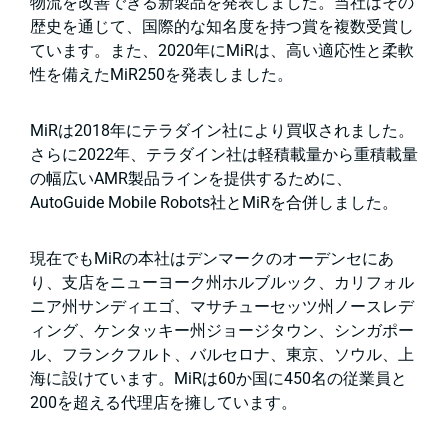
物流を改善できる新製品を発表しました。当社はその
歴史を通じて、国際的な知名度を持つ賞を複数受賞し
ています。また、2020年にMiRは、高い適応性と柔軟
性を備えたMiR250を発表しました。
MiRは2018年にテラダイン社により買収されました。
さらに2022年、テラダイン社は軽積載量から重積載量
の幅広いAMR製品ラインを提供するために、
AutoGuide Mobile Robots社とMiRを合併しました。
現在でもMiRの本社はデンマークのオーデンセにあ
り、支店をニューヨーク州ホルブルック、カリフォル
ニア州サンディエゴ、マサチューセッツ州ノースレデ
ィング、ケンタッキー州ジョージタウン、シンガポー
ル、フランクフルト、バルセロナ、東京、ソウル、上
海に設けています。MiRは60か国に450名の従業員と
200を超える代理店を擁しています。