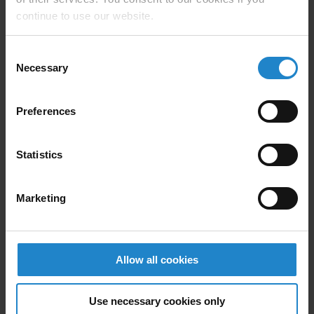
善と業務効率の向上がもたらさ
continue to use our website.
れ、大いに歓迎しています。私た
ちの一部の製品にちなんで、それ
Consent
Necessary
Selection
ぞれにChoc、Ding、Wow、Popと
いう名前まで付けています」と、
Preferences
Kinrise Snackfoodsのオペレーショ
ン・NPD責任者は述べています。
Statistics
Marketing
Head of Operations & NPD
at Kinrise, Snakfoods
Allow all cookies
Use necessary cookies only