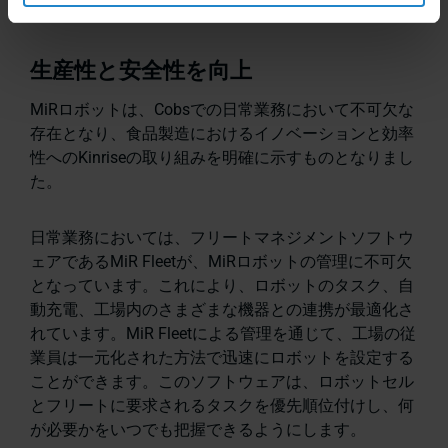
生産性と安全性を向上
MiRロボットは、Cobsでの日常業務において不可欠な
存在となり、食品製造におけるイノベーションと効率
性へのKinriseの取り組みを明確に示すものとなりまし
た。
日常業務においては、フリートマネジメントソフトウ
ェアであるMiR Fleetが、MiRロボットの管理に不可欠
となっています。これにより、ロボットのタスク、自
動充電、工場内のさまざまな機器との連携が最適化さ
れています。MiR Fleetによる管理を通じて、工場の従
業員は一元化された方法で迅速にロボットを設定する
ことができます。このソフトウェアは、ロボットセル
とフリートに要求されるタスクを優先順位付けし、何
が必要かをいつでも把握できるようにします。