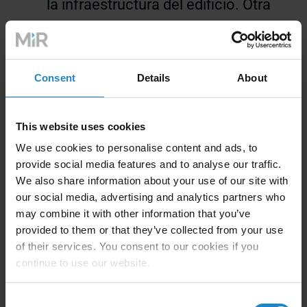
la infraestructura del edificio. Otra
ventaja innegable es que es una
solución móvil, podemos trasladarla
a otras ubicaciones, es segura y
Consent
Details
About
fácil de usar..."
This website uses cookies
We use cookies to personalise content and ads, to
Arkadiusz Buczek
provide social media features and to analyse our traffic.
We also share information about your use of our site with
Director del Departamento de Copacking de FM Logistic
our social media, advertising and analytics partners who
en Mszczonów
may combine it with other information that you’ve
provided to them or that they’ve collected from your use
of their services. You consent to our cookies if you
continue to use our website.
Consent