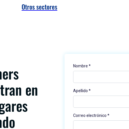
Otros sectores
ners
tran en
gares
ndo