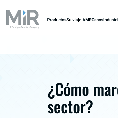
Productos
Su viaje AMR
Casos
Industr
¿Cómo marc
sector?