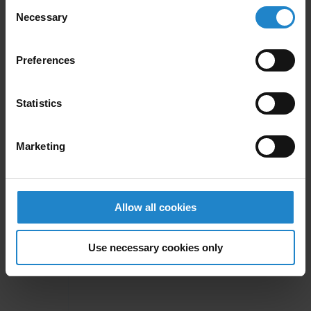
Consent
Necessary
Selection
Preferences
Statistics
Expansión de MiR Con nuevas oficinas
regionales
Marketing
Nuevos productos para mejorar la
logística interna
Allow all cookies
Lanzamiento de la altamente adaptable
MiR250
Use necessary cookies only