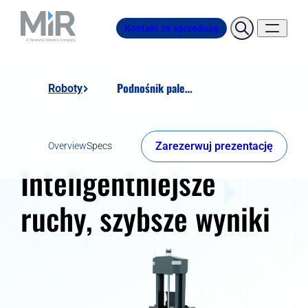
Kontakt ze sprzedażą
Podnośnik paletowy MiR1200
Roboty
Zarezerwuj prezentację
Overview
Specs
Inteligentniejsze
ruchy, szybsze wyniki