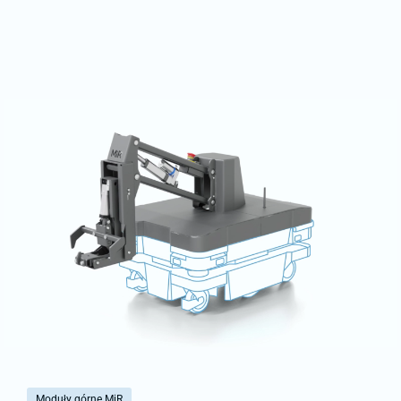
Moduły górne MiR