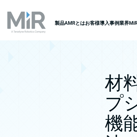
製品
AMRとは
お客様導入事例
業界
M
材
プ
機