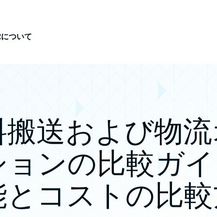
iRについて
料搬送および物流
ションの比較ガイ
能とコストの比較