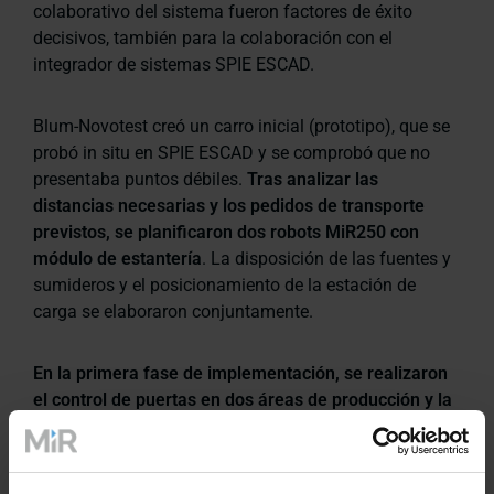
colaborativo del sistema fueron factores de éxito
decisivos, también para la colaboración con el
integrador de sistemas SPIE ESCAD.
Blum-Novotest creó un carro inicial (prototipo), que se
probó in situ en SPIE ESCAD y se comprobó que no
presentaba puntos débiles.
Tras analizar las
distancias necesarias y los pedidos de transporte
previstos, se planificaron dos robots MiR250 con
módulo de estantería
. La disposición de las fuentes y
sumideros y el posicionamiento de la estación de
carga se elaboraron conjuntamente.
En la primera fase de implementación, se realizaron
el control de puertas en dos áreas de producción y la
conexión del ascensor con el fabricante, y se instaló y
probó el software MiR Fleet.
Se analizaron errores
esporádicos en la comunicación con el ascensor