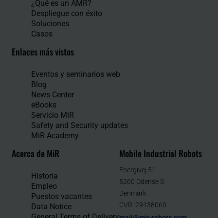
¿Qué es un AMR?
Despliegue con éxito
Soluciones
Casos
Enlaces más vistos
Eventos y seminarios web
Blog
News Center
eBooks
Servicio MiR
Safety and Security updates
MiR Academy
Acerca de MiR
Mobile Industrial Robots
Energivej 51
Historia
5260 Odense S
Empleo
Denmark
Puestos vacantes
CVR: 29138060
Data Notice
General Terms of Delivery
mail@mir-robots.com