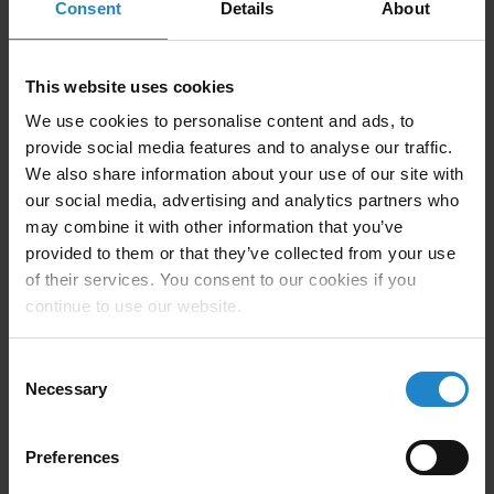
Consent
Details
About
relacionada con el fabricante, se localizaron y
finalmente se rectificaron adaptando el software.
This website uses cookies
La aceptación relacionada con la seguridad (CE) de los
We use cookies to personalise content and ads, to
robots MiR250 y los carros diseñados por Blum-
provide social media features and to analyse our traffic.
Novotest (para KLT y ½ EPAL) se llevó a cabo
We also share information about your use of our site with
mediante SPIE ESCAD. Otras zonas (fuentes y
our social media, advertising and analytics partners who
sumideros) son integradas directamente por Blum-
may combine it with other information that you’ve
Novotest y se amplían las misiones.
provided to them or that they’ve collected from your use
of their services. You consent to our cookies if you
continue to use our website.
Consent
Necessary
Selection
Algunas cuestiones que parecían
Preferences