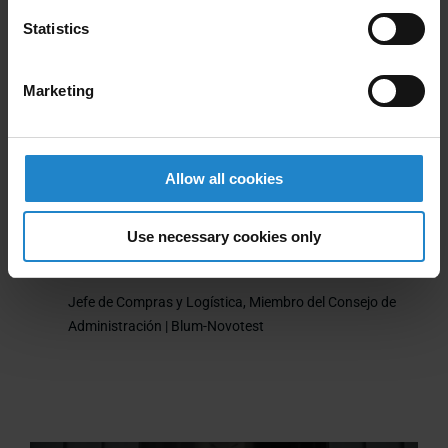
“
complejas al inicio del proyecto,
Statistics
como la integración del ascensor,
se resolvieron fácilmente en
Marketing
colaboración con SPIE ESCAD sin
comprometer la funcionalidad ni la
Allow all cookies
seguridad.
Use necessary cookies only
Florian Knörle
Jefe de Compras y Logística, Miembro del Consejo de
Administración | Blum-Novotest