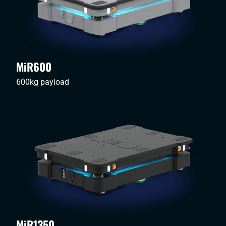
MiR600
600kg payload
MiR1350