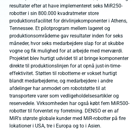
resultater efter at have implementeret seks MiR250-
robotter i sin 800.000 kvadratmeter store
produktionsfacilitet for drivlinjekomponenter i Athens,
Tennessee. Et pilotprogram mellem lageret og
produktionsområderne gav resultater inden for seks
måneder, hvor seks medarbejdere slap for at skubbe
vogne og fik mulighed for at arbejde med merværdi.
Projektet blev hurtigt udvidet til at bringe komponenter
direkte til produktionslinjen for at opnå just-in-time-
effektivitet. Støtten til robotterne er vokset hurtigt
blandt medarbejderne, og medarbejdere i andre
afdelinger har anmodet om robotstøtte til at
transportere varer som vedligeholdelsesartikler og
reservedele. Virksomheden har også købt fem MiR500-
robotter til forventet ny forretning. DENSO er en af
MiR's største globale kunder med MiR-robotter på fire
lokationer i USA, tre i Europa og to i Asien.