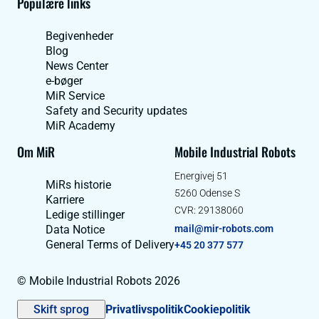
Populære links
Begivenheder
Blog
News Center
e-bøger
MiR Service
Safety and Security updates
MiR Academy
Om MiR
Mobile Industrial Robots
Energivej 51
MiRs historie
5260 Odense S
Karriere
CVR: 29138060
Ledige stillinger
Data Notice
mail@mir-robots.com
General Terms of Delivery
+45 20 377 577
© Mobile Industrial Robots 2026
Skift sprog
Privatlivspolitik
Cookiepolitik