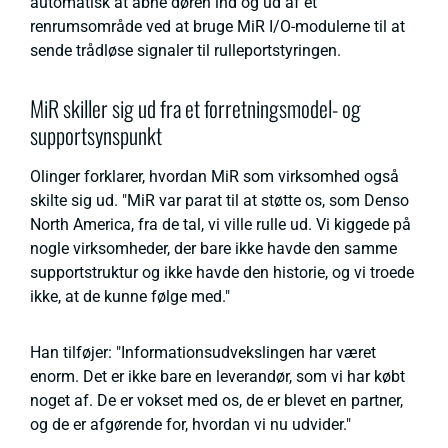
automatisk at åbne døren ind og ud af et
renrumsområde ved at bruge MiR I/O-modulerne til at
sende trådløse signaler til rulleportstyringen.
MiR skiller sig ud fra et forretningsmodel- og
supportsynspunkt
Olinger forklarer, hvordan MiR som virksomhed også
skilte sig ud. "MiR var parat til at støtte os, som Denso
North America, fra de tal, vi ville rulle ud. Vi kiggede på
nogle virksomheder, der bare ikke havde den samme
supportstruktur og ikke havde den historie, og vi troede
ikke, at de kunne følge med."
Han tilføjer: "Informationsudvekslingen har været
enorm. Det er ikke bare en leverandør, som vi har købt
noget af. De er vokset med os, de er blevet en partner,
og de er afgørende for, hvordan vi nu udvider."