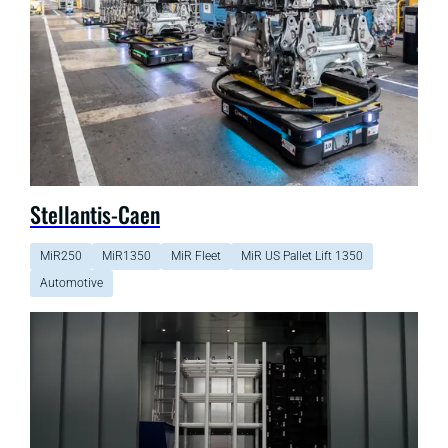
Stellantis-Caen
MiR250
MiR1350
MiR Fleet
MiR US Pallet Lift 1350
Automotive