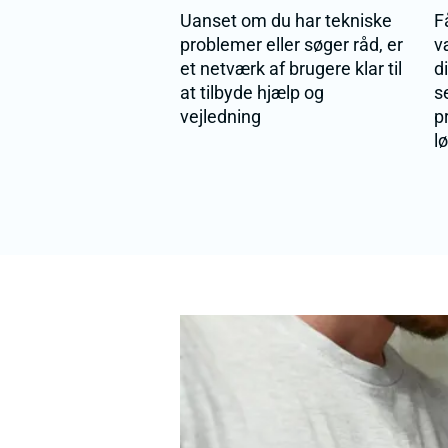
Uanset om du har tekniske
F
problemer eller søger råd, er
v
et netværk af brugere klar til
d
at tilbyde hjælp og
s
vejledning
p
l