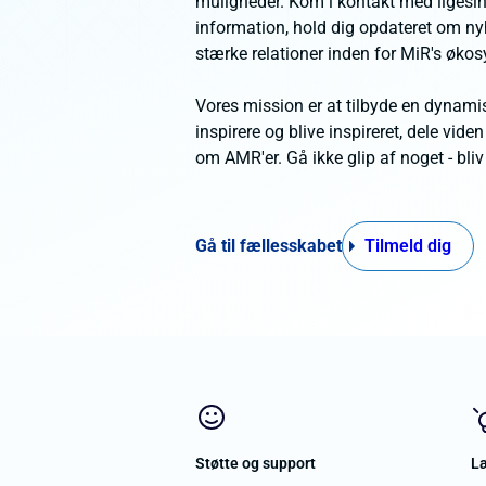
muligheder. Kom i kontakt med ligesin
information, hold dig opdateret om n
stærke relationer inden for MiR's øko
Vores mission er at tilbyde en dynamis
inspirere og blive inspireret, dele vid
om AMR'er. Gå ikke glip af noget - bli
Gå til fællesskabet
Tilmeld dig
Støtte og support
Læ