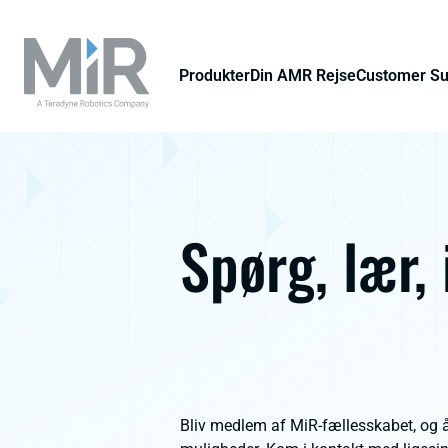
Produkter
Din AMR Rejse
Customer S
Spørg, lær,
Bliv medlem af MiR-fællesskabet, og å