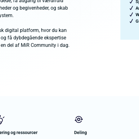
dede, få adgang til værdifuld
S
yheder og begivenheder, og skab
A
W
system.
G
k digital platform, hvor du kan
en og få dybdegående ekspertise
v en del af MiR Community i dag.
ring og ressourcer
Deling