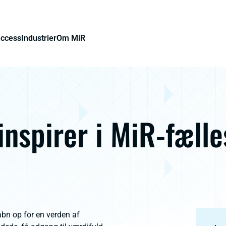
uccess
Industrier
Om MiR
 inspirer i MiR-fæll
bn op for en verden af