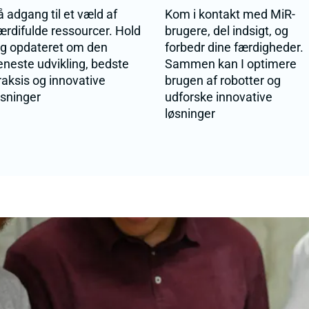
å adgang til et væld af
Kom i kontakt med MiR-
ærdifulde ressourcer. Hold
brugere, del indsigt, og
ig opdateret om den
forbedr dine færdigheder.
eneste udvikling, bedste
Sammen kan I optimere
raksis og innovative
brugen af robotter og
øsninger
udforske innovative
løsninger