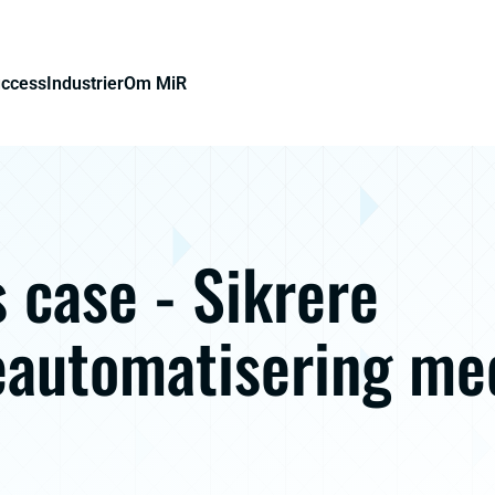
uccess
Industrier
Om MiR
 case - Sikrere
eautomatisering me