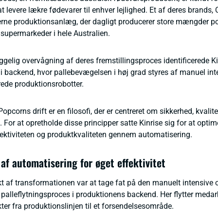
 levere lækre fødevarer til enhver lejlighed. Et af deres brands,
rne produktionsanlæg, der dagligt producerer store mængder p
re supermarkeder i hele Australien.
lig overvågning af deres fremstillingsproces identificerede Ki
o i backend, hvor pallebevægelsen i høj grad styres af manuel in
ede produktionsrobotter.
opcorns drift er en filosofi, der er centreret om sikkerhed, kvalit
For at opretholde disse principper satte Kinrise sig for at optim
ektiviteten og produktkvaliteten gennem automatisering.
af automatisering for øget effektivitet
kt af transformationen var at tage fat på den manuelt intensive 
 palleflytningsproces i produktionens backend. Her flytter meda
er fra produktionslinjen til et forsendelsesområde.