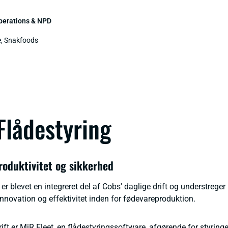
perations & NPD
e, Snakfoods
lådestyring
roduktivitet og sikkerhed
er blevet en integreret del af Cobs' daglige drift og understreger
nnovation og effektivitet inden for fødevareproduktion.
rift er MiR Fleet, en flådestyringssoftware, afgørende for styring