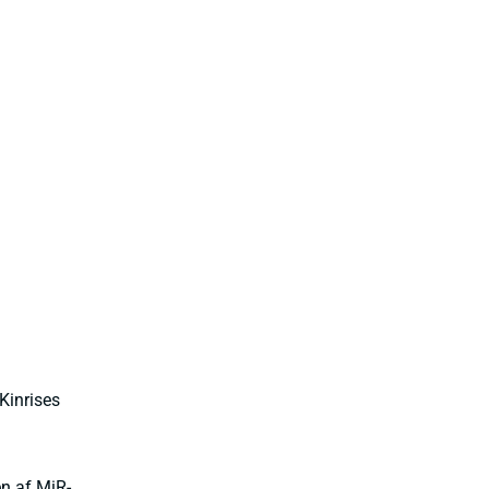
 Kinrises
en af MiR-