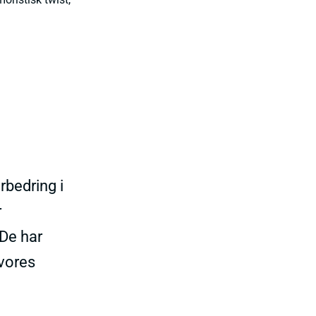
.
rbedring i
r
 De har
vores