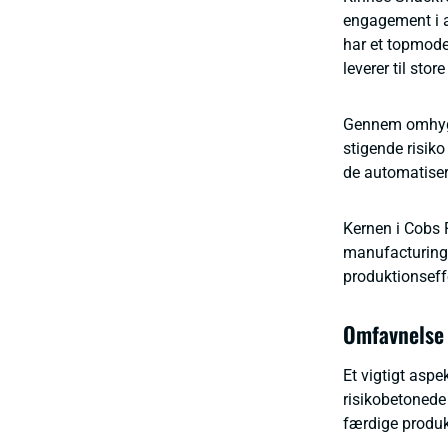
engagement i at
har et topmode
leverer til sto
Gennem omhygge
stigende risik
de automatiser
Kernen i Cobs P
manufacturing. 
produktionseff
Omfavnelse 
Et vigtigt aspe
risikobetonede
færdige produkt