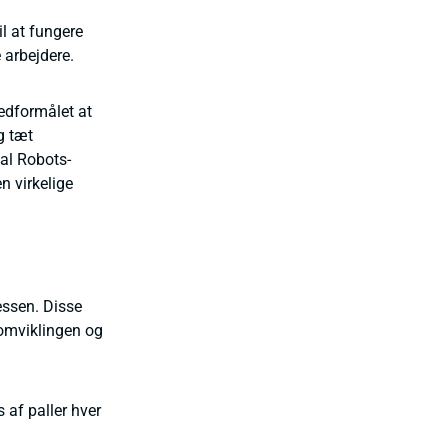
l at fungere
 arbejdere.
vedformålet at
g tæt
ial Robots-
n virkelige
cessen. Disse
teomviklingen og
 af paller hver