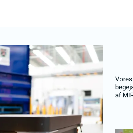
Vores
begej
af MI