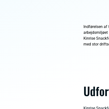
Indførelsen af 
arbejdsmiljøet
Kinrise Snackf
med stor driftse
Udfor
Kinrise Snackf