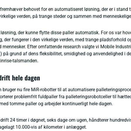
remhæver behovet for en automatiseret løsning, der er i stand ti
n virkelige verden, på trange steder og sammen med menneskelige
løsning, der kunne flytte disse paller automatisk. For os var ho
g, der fungerer i den virkelige verden, med trange pladsforhold o
d mennesker. Efter omfattende research valgte vi Mobile Industr
 på grund af dens fleksibilitet, smidighed og anvendelighed i de
Kinrise-talsmanden.
drift hele dagen
n bruger nu fire MiR-robotter til at automatisere palleteringspro
orterer problemfrit fuldpaller fra palleteringsrobotceller til hæt
 med tomme paller og arbejder kontinuerligt hele dagen.
 drift 24 timer i døgnet, seks dage om ugen, håndterer hundredvis
agelagt 10.000-vis af kilometer i anlægget.