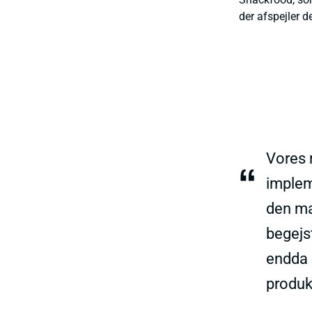
der afspejler 
Vores 
“
implem
den ma
begejst
endda 
produk