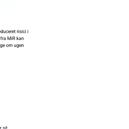
uceret risici i
 fra MiR kan
dage om ugen
 sit