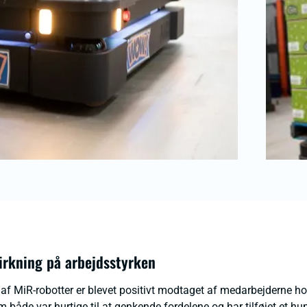
virkning på arbejdsstyrken
 af MiR-robotter er blevet positivt modtaget af medarbejderne ho
både var hurtige til at genkende fordelene og har tilføjet et hum