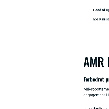
Head of O
hos Kinris
AMR F
Forbedret p
MiR-robotterne 
engagement i i
I den daglige d