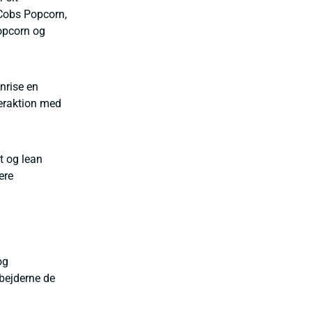
 Cobs Popcorn,
opcorn og
nrise en
teraktion med
et og lean
ere
og
rbejderne de