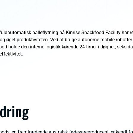
fuldautomatisk palleflytning på Kinrise Snackfood Facility har red
 og øget produktiviteten. Ved at bruge autonome mobile robotter
ood holde den interne logistik kørende 24 timer i døgnet, seks 
ffektivitet.
dring
oods, en fremtrædende australsk fødevareproducent, er kendt for