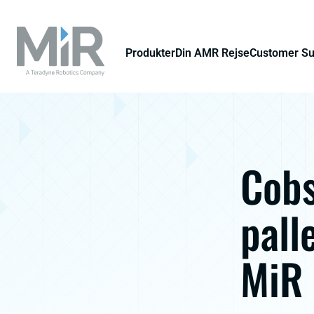
Produkter
Din AMR Rejse
Customer S
Cobs
pall
MiR