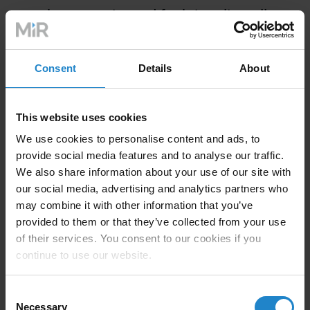
kompromis med funktionalitet eller
sikkerhed.
Consent
Details
About
Florian Knörle
This website uses cookies
Chef for indkøb og logistik, medlem af direktionen | Blum-
We use cookies to personalise content and ads, to
Novotest
provide social media features and to analyse our traffic.
We also share information about your use of our site with
our social media, advertising and analytics partners who
may combine it with other information that you’ve
provided to them or that they’ve collected from your use
of their services. You consent to our cookies if you
continue to use our website.
Consent
Necessary
Selection