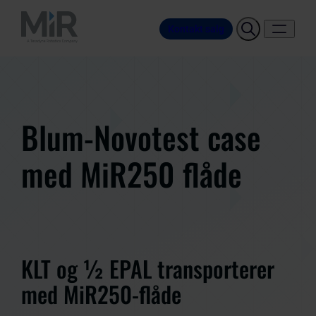
Kontakt salg
Blum-Novotest case
med MiR250 flåde
KLT og ½ EPAL transporterer
med MiR250-flåde