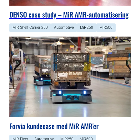
DENSO case study – MiR AMR-automatisering
MiR Shelf Carrier 250
Automotive
MiR250
MiR500
Forvia kundecase med MiR AMR'er
MiR Fleet
Automotive
MiR250
MiR600