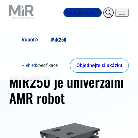
Kontakt obchod
MiR250
Roboti
Objednejte si ukázku
Přehled
Specifikace
MiR250 je univerzální
AMR robot