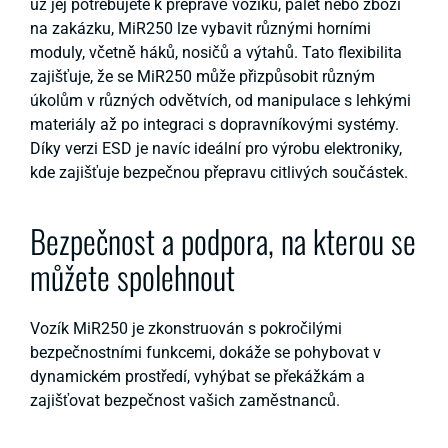
už jej potřebujete k přepravě vozíků, palet nebo zboží
na zakázku, MiR250 lze vybavit různými horními
moduly, včetně háků, nosičů a výtahů. Tato flexibilita
zajišťuje, že se MiR250 může přizpůsobit různým
úkolům v různých odvětvích, od manipulace s lehkými
materiály až po integraci s dopravníkovými systémy.
Díky verzi ESD je navíc ideální pro výrobu elektroniky,
kde zajišťuje bezpečnou přepravu citlivých součástek.
Bezpečnost a podpora, na kterou se
můžete spolehnout
Vozík MiR250 je zkonstruován s pokročilými
bezpečnostními funkcemi, dokáže se pohybovat v
dynamickém prostředí, vyhýbat se překážkám a
zajišťovat bezpečnost vašich zaměstnanců.