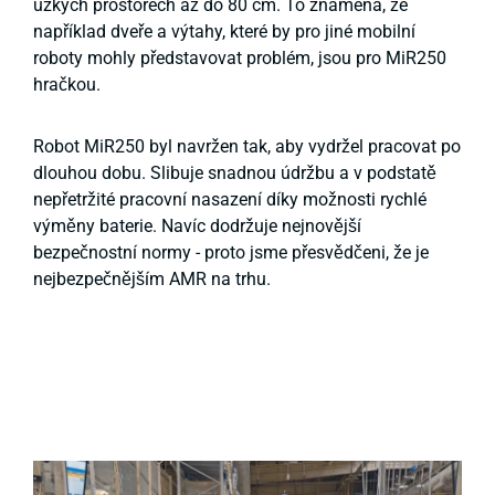
úzkých prostorech až do 80 cm. To znamená, že
například dveře a výtahy, které by pro jiné mobilní
roboty mohly představovat problém, jsou pro MiR250
hračkou.
Robot MiR250 byl navržen tak, aby vydržel pracovat po
dlouhou dobu. Slibuje snadnou údržbu a v podstatě
nepřetržité pracovní nasazení díky možnosti rychlé
výměny baterie. Navíc dodržuje nejnovější
bezpečnostní normy - proto jsme přesvědčeni, že je
nejbezpečnějším AMR na trhu.