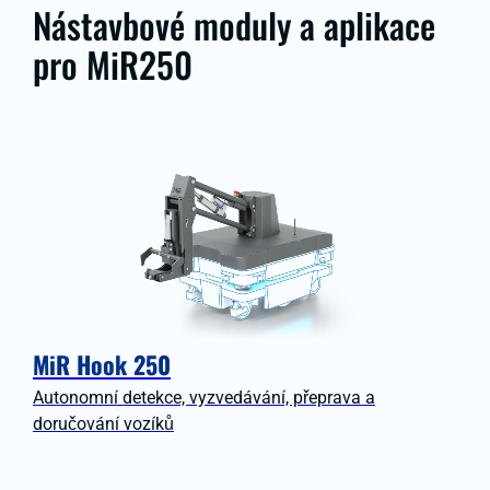
Nástavbové moduly a aplikace
pro MiR250
MiR Hook 250
Autonomní detekce, vyzvedávání, přeprava a
doručování vozíků