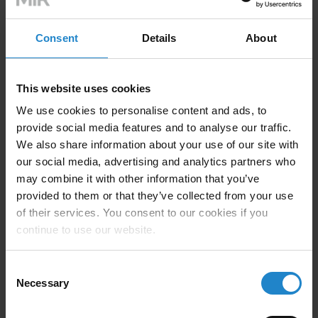
Consent
Details
About
This website uses cookies
We use cookies to personalise content and ads, to
provide social media features and to analyse our traffic.
We also share information about your use of our site with
our social media, advertising and analytics partners who
may combine it with other information that you’ve
provided to them or that they’ve collected from your use
MiR Community
of their services. You consent to our cookies if you
continue to use our website.
Díky členství v naší komunitě si
Consent
Necessary
můžete navzájem pomáhat s
Selection