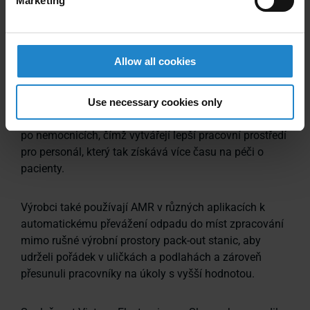
Marketing
Roboty se používají ve zdravotnictví k vybírání,
přepravě a rozvozu odpadkových košů a vozíků po
dlouhých suterénních chodbách nemocnic nebo v
Allow all cookies
pečovatelských zařízeních.
AMR přebírají těžké zvedání a tlačení vozíků a zároveň
Use necessary cookies only
ušetří zaměstnance od mnohakilometrového chození
po nemocnicích, čímž vytvářejí lepší pracovní prostředí
pro personál, který tak získává více času na péči o
pacienty.
Výrobci také používají AMR v různých aplikacích k
automatickému převážení odpadu do míst zpracování
mimo rušné výrobní prostory pack-out stanic, aby
udrželi pořádek v uličkách a podlahách a zároveň
přesunuli pracovníky na úkoly s vyšší hodnotou.