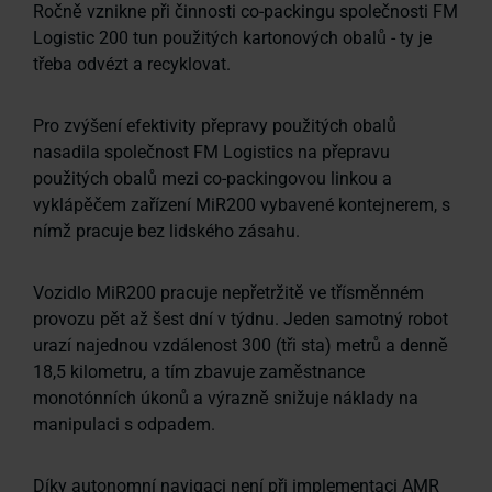
Ročně vznikne při činnosti co-packingu společnosti FM
Logistic 200 tun použitých kartonových obalů - ty je
třeba odvézt a recyklovat.
Pro zvýšení efektivity přepravy použitých obalů
nasadila společnost FM Logistics na přepravu
použitých obalů mezi co-packingovou linkou a
vyklápěčem zařízení MiR200 vybavené kontejnerem, s
nímž pracuje bez lidského zásahu.
Vozidlo MiR200 pracuje nepřetržitě ve třísměnném
provozu pět až šest dní v týdnu. Jeden samotný robot
urazí najednou vzdálenost 300 (tři sta) metrů a denně
18,5 kilometru, a tím zbavuje zaměstnance
monotónních úkonů a výrazně snižuje náklady na
manipulaci s odpadem.
Díky autonomní navigaci není při implementaci AMR