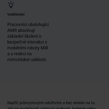
Vzdělávání
Pracovníci obsluhující
AMR absolvují
základní školení o
bezpečné interakci s
mobilními roboty MiR
a o reakci na
mimořádné události.
Napříč průmyslovými odvětvími a bez ohledu na to,
zda se společnosti zabývají vratkami, balením nebo