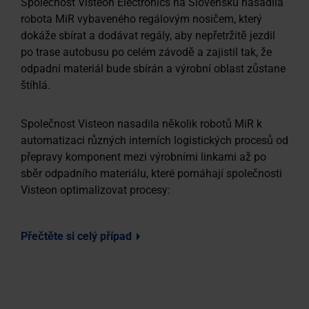
Společnost Visteon Electronics na Slovensku nasadila
robota MiR vybaveného regálovým nosičem, který
dokáže sbírat a dodávat regály, aby nepřetržitě jezdil
po trase autobusu po celém závodě a zajistil tak, že
odpadní materiál bude sbírán a výrobní oblast zůstane
štíhlá.
Společnost Visteon nasadila několik robotů MiR k
automatizaci různých interních logistických procesů od
přepravy komponent mezi výrobními linkami až po
sběr odpadního materiálu, které pomáhají společnosti
Visteon optimalizovat procesy:
Přečtěte si celý případ