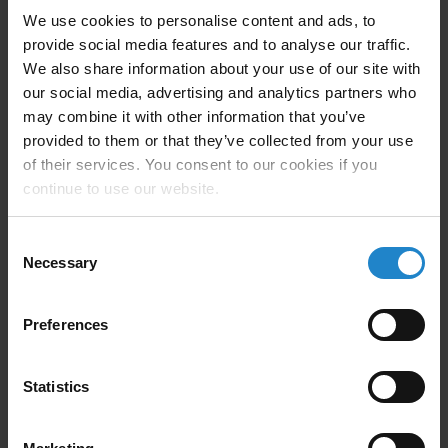
se používá
We use cookies to personalise content and ads, to
provide social media features and to analyse our traffic.
We also share information about your use of our site with
our social media, advertising and analytics partners who
Arkadiusz Buczek
may combine it with other information that you’ve
Ředitel oddělení kopírování ve společnosti FM Logistic v
provided to them or that they’ve collected from your use
Mszczonově
of their services. You consent to our cookies if you
continue to use our website.
Consent
Necessary
Selection
Preferences
Flexibilní řešení, které lze
použít ve všech odvětvích a
Statistics
průmyslových oborech