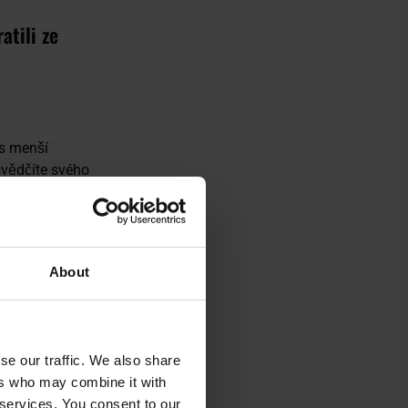
atili ze
 s menší
esvědčíte svého
e můžete pustit
 zdroje napříč
About
abyste měli čas
se our traffic. We also share
ers who may combine it with
 services. You consent to our