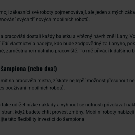
moji zákazníci své roboty pojmenovávají, ale jeden z mých zákaz
nování svých tří nových mobilních robotů.
 pracovišti dostali každý baletku a vítězný návrh zněl Larry, 
 řídí vlastnictví a hádejte, kdo bude zodpovědný za Larryho, po
ě, zaměstnanci místního pracoviště. To mě přivádí k dalšímu b
šampiona (nebo dva!)
 mít na pracovišti mistra, získáte nejlepší možnost přesunout n
es používání mobilních robotů.
také udržet nízké náklady a vyhnout se nutnosti přivolávat ná
h stran, když budete chtít provést změny. Mobilní roboty nabízej
žijte této flexibility investicí do šampiona.