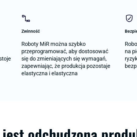
Zwinność
Bezpi
,
Roboty MiR można szybko
Robo
przeprogramować, aby dostosować
na p
stoje
się do zmieniających się wymagań,
ryzy
zapewniając, że produkcja pozostaje
bezp
elastyczna i elastyczna
 jest odchudzona produ