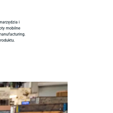
narzędzia i
oty mobilne
manufacturing.
produktu.