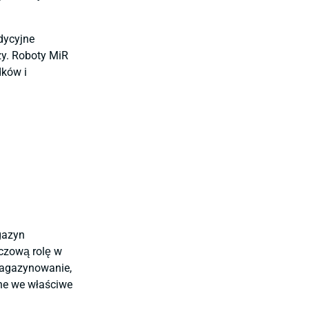
dycyjne
zy. Roboty MiR
dków i
gazyn
czową rolę w
magazynowanie,
ane we właściwe