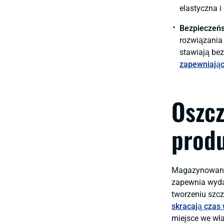
elastyczna i
Bezpieczeń
rozwiązania 
stawiają be
zapewniając
Oszc
produ
Magazynowanie
zapewnia wyda
tworzeniu szc
skracają czas
miejsce we wł