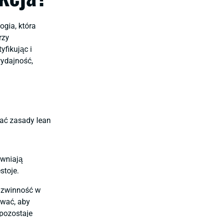
ogia, która
rzy
yfikując i
wydajność,
zać zasady lean
awniają
stoje.
 zwinność w
wać, aby
pozostaje