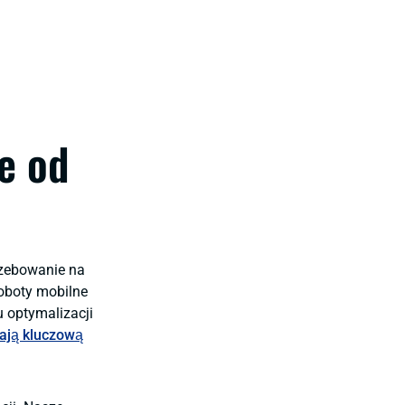
e od
trzebowanie na
roboty mobilne
 optymalizacji
ają kluczową