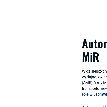
Auton
MiR
W dzisiejszych
wydajne, zwinn
(AMR) firmy M
transportu wew
rolę w uspraw