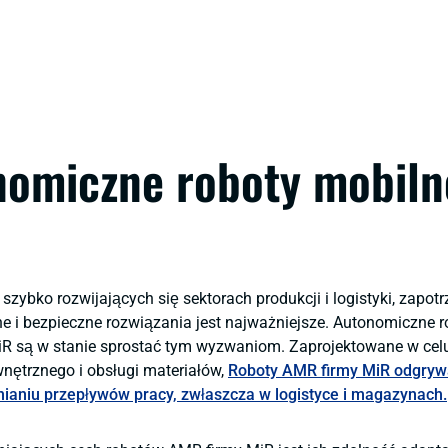
omiczne roboty mobiln
 szybko rozwijających się sektorach produkcji i logistyki, zapo
e i bezpieczne rozwiązania jest najważniejsze. Autonomiczne 
iR są w stanie sprostać tym wyzwaniom. Zaprojektowane w celu
nętrznego i obsługi materiałów,
Roboty AMR firmy MiR odgryw
nianiu przepływów pracy, zwłaszcza w logistyce i magazynach.