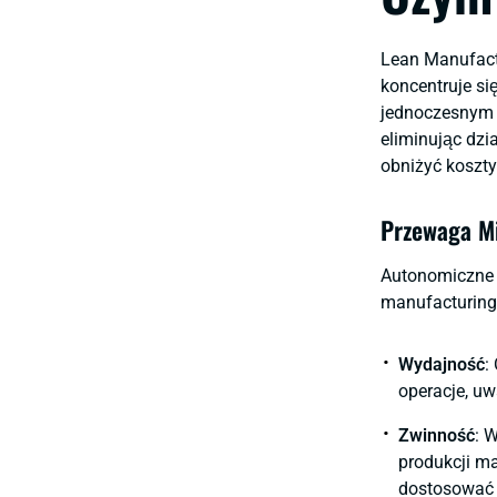
Lean Manufactu
koncentruje si
jednoczesnym z
eliminując dzi
obniżyć koszty
Przewaga M
Autonomiczne r
manufacturing.
Wydajność
:
operacje, uw
Zwinność
: 
produkcji m
dostosować 