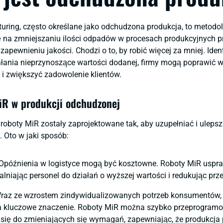
ring, często określane jako odchudzona produkcja, to metodol
ę na zmniejszaniu ilości odpadów w procesach produkcyjnych p
apewnieniu jakości. Chodzi o to, by robić więcej za mniej. Ident
ałania nieprzynoszące wartości dodanej, firmy mogą poprawić 
 i zwiększyć zadowolenie klientów.
iR w produkcji odchudzonej
oboty MiR zostały zaprojektowane tak, aby uzupełniać i uleps
 Oto w jaki sposób:
 Opóźnienia w logistyce mogą być kosztowne. Roboty MiR uspr
alniając personel do działań o wyższej wartości i redukując prze
Wraz ze wzrostem zindywidualizowanych potrzeb konsumentów,
a kluczowe znaczenie. Roboty MiR można szybko przeprogramo
się do zmieniających się wymagań, zapewniając, że produkcja 