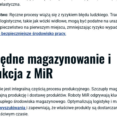
 elastyczna.
stwo
: Ręczne procesy wiążą się z ryzykiem błędu ludzkiego. Tra
logistyczne, takie jak wózki widłowe, mogą być podatne na ura
zpieczeństwo na pierwszym miejscu, zmniejszając ryzyko wypa
 bezpieczniejsze środowisko pracy.
zędne magazynowanie i
kcja z MiR
 jest integralną częścią procesu produkcyjnego. Szczupły ma
jną produkcję i dostawę produktów. Roboty MiR odgrywają klu
zupłego środowiska magazynowego. Optymalizują logistykę i 
 wyszukiwania
i zapewniają, że właściwe produkty są dostarcz
aściwym czasie.