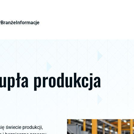
y
Branże
Informacje
upła produkcja
ę świecie produkcji,