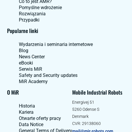
Co to jest AMR?
Pomyślne wdrożenie
Rozwiązania
Przypadki
Popularne linki
Wydarzenia i seminaria internetowe
Blog
News Center
eBooki
Serwis MiR
Safety and Security updates
MiR Academy
O MiR
Mobile Industrial Robots
Energivej 51
Historia
5260 Odense S
Kariera
Denmark
Otwarte oferty pracy
CVR: 29138060
Data Notice
General Terms of Delivery
mail@mir-robots.com