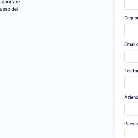
upportare
lusso dei