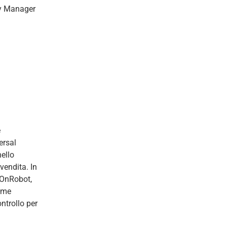
ry Manager
e
ersal
nello
-vendita. In
 OnRobot,
come
ntrollo per