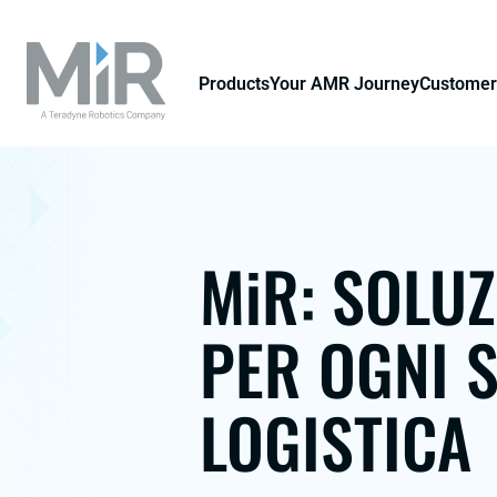
Products
Your AMR Journey
Customer
MiR: SOLU
PER OGNI S
LOGISTICA