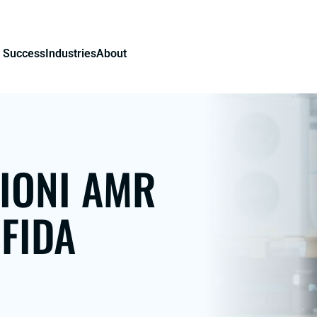
 Success
Industries
About
ZIONI AMR
FIDA