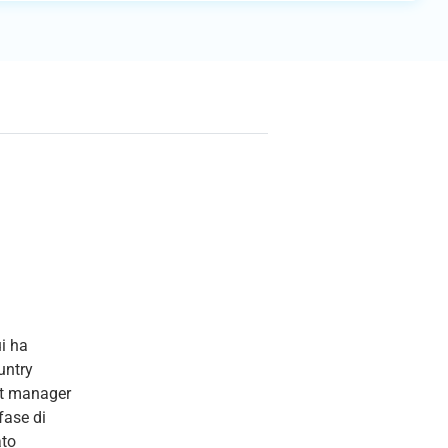
i ha
untry
unt manager
fase di
ato