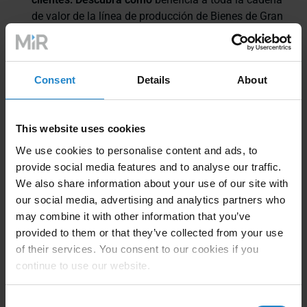
de valor de la línea de producción de Bienes de Gran
Consumo y CPG con el despliegue de AMRs
Descubra los AMR y las soluciones más populares
del sector
Consent
Details
About
Imagínese un futuro en el que sus operaciones
This website uses cookies
funcionen como una máquina bien engrasada, con
We use cookies to personalise content and ads, to
precisión y eficacia en todo momento. Imagínese el
provide social media features and to analyse our traffic.
ahorro de costes, el aumento de la productividad y la
We also share information about your use of our site with
capacidad de adaptarse instantáneamente a los
our social media, advertising and analytics partners who
requisitos cambiantes. Esto no es sólo una visión, es la
may combine it with other information that you’ve
realidad que puede conseguir con los AMR.
provided to them or that they’ve collected from your use
of their services. You consent to our cookies if you
continue to use our website.
Consent