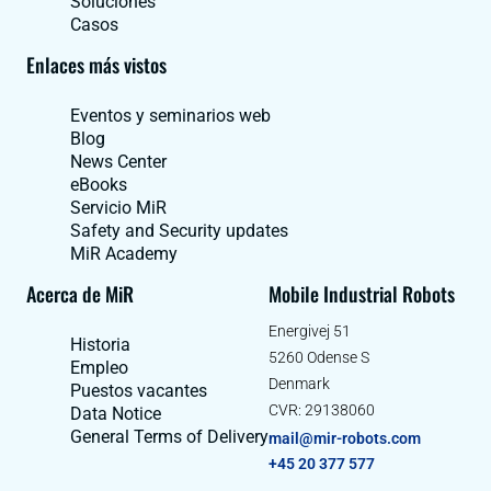
Soluciones
Casos
Enlaces más vistos
Eventos y seminarios web
Blog
News Center
eBooks
Servicio MiR
Safety and Security updates
MiR Academy
Acerca de MiR
Mobile Industrial Robots
Energivej 51
Historia
5260 Odense S
Empleo
Denmark
Puestos vacantes
CVR: 29138060
Data Notice
General Terms of Delivery
mail@mir-robots.com
+45 20 377 577