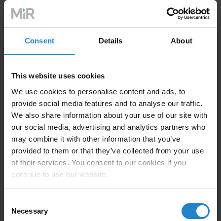
específicos del sector logístico, que ilustran las
ventajas tangibles de la integración AMR.
Consent
Details
About
Imagínese un futuro en el que sus operaciones
funcionen como una máquina bien engrasada, con
This website uses cookies
precisión y eficiencia en todo momento. Imagine el
We use cookies to personalise content and ads, to
ahorro de costes, el aumento de la productividad y la
provide social media features and to analyse our traffic.
capacidad de adaptarse instantáneamente a las
We also share information about your use of our site with
necesidades cambiantes. Esto no es sólo una visión,
our social media, advertising and analytics partners who
es la realidad que puede conseguir con los AMR.
may combine it with other information that you’ve
provided to them or that they’ve collected from your use
of their services. You consent to our cookies if you
continue to use our website.
Consent
Necessary
Selection