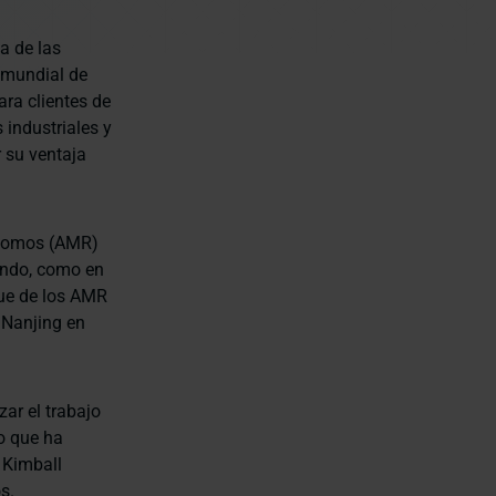
na de las
r mundial de
ara clientes de
 industriales y
 su ventaja
tónomos (AMR)
undo, como en
gue de los AMR
 Nanjing en
ar el trabajo
o que ha
, Kimball
s.