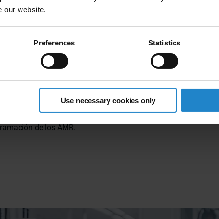
tenía experiencia práctica con los AMR de MiR en la sede centra
e our website.
as de otros lugares del mundo. Por eso Kimball Electronics Nanj
desplegó dos AMR MiR250 al mismo tiempo"
Preferences
Statistics
tienen una clara división del trabajo. Se utilizan para transport
ajas de almacén desde y hacia distintos puntos de la línea de p
 rendimiento han realizado perfectamente el funcionamiento 7x
ística en todas las líneas de producción. Además, para gestionar
Use necessary cookies only
re los robots, Kimball Electronics Nanjing ha adoptado MiR Fleet
 control centralizado de los robots desde una única estación, c
gramación de los AMR.