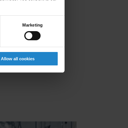
l de EE.UU. y
ing también
Marketing
ar productos,
roducción. Los
24, mejorando
 eficazmente la
Allow all cookies
, que
oordinando la