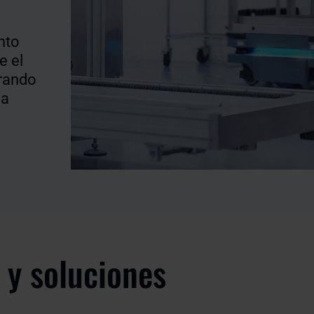
nto
e el
rando
da
 y soluciones