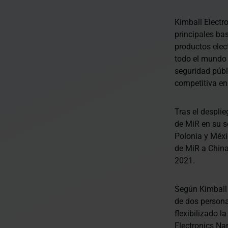
Kimball Electro
principales ba
productos elec
todo el mundo 
seguridad públ
competitiva en 
Tras el despli
de MiR en su s
Polonia y Méxi
de MiR a China
2021.
Según Kimball 
de dos persona
flexibilizado l
Electronics Na