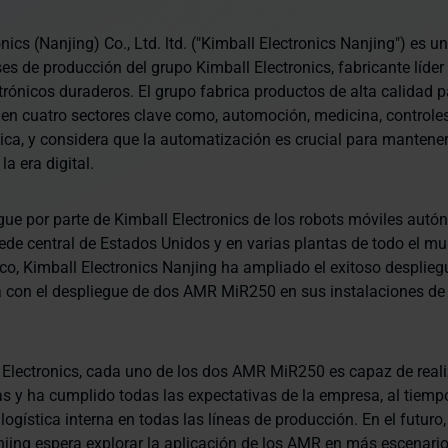
nics (Nanjing) Co., Ltd. ltd. ("Kimball Electronics Nanjing") es u
ses de producción del grupo Kimball Electronics, fabricante líde
trónicos duraderos. El grupo fabrica productos de alta calidad p
en cuatro sectores clave como, automoción, medicina, controles
ica, y considera que la automatización es crucial para mantener
la era digital.
egue por parte de Kimball Electronics de los robots móviles au
ede central de Estados Unidos y en varias plantas de todo el m
co, Kimball Electronics Nanjing ha ampliado el exitoso desplie
 con el despliegue de dos AMR MiR250 en sus instalaciones de
Electronics, cada uno de los dos AMR MiR250 es capaz de realiz
s y ha cumplido todas las expectativas de la empresa, al tiemp
a logística interna en todas las líneas de producción. En el futuro
njing espera explorar la aplicación de los AMR en más escenario