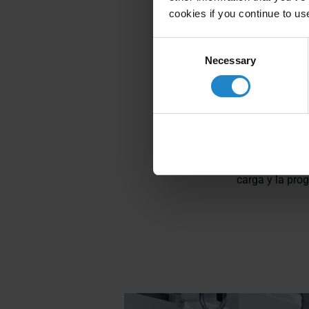
Grupo Kimball 
cookies if you continue to us
en otras plant
eligió MiR y 
Consent
Necessary
Selection
Los dos robots 
materiales y c
robots de alto
la eficacia log
multitarea ent
proporciona un
carga y la pro