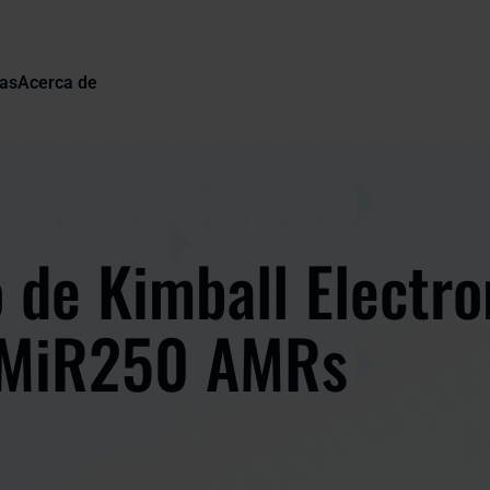
ias
Acerca de
 de Kimball Electro
 MiR250 AMRs