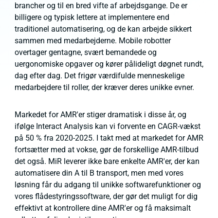
brancher og til en bred vifte af arbejdsgange. De er
billigere og typisk lettere at implementere end
traditionel automatisering, og de kan arbejde sikkert
sammen med medarbejderne. Mobile robotter
overtager gentagne, svært bemandede og
uergonomiske opgaver og kører pålideligt døgnet rundt,
dag efter dag. Det frigør værdifulde menneskelige
medarbejdere til roller, der kræver deres unikke evner.
Markedet for AMR'er stiger dramatisk i disse år, og
ifølge Interact Analysis kan vi forvente en CAGR-vækst
på 50 % fra 2020-2025. I takt med at markedet for AMR
fortsætter med at vokse, gør de forskellige AMR-tilbud
det også. MiR leverer ikke bare enkelte AMR'er, der kan
automatisere din A til B transport, men med vores
løsning får du adgang til unikke softwarefunktioner og
vores flådestyringssoftware, der gør det muligt for dig
effektivt at kontrollere dine AMR'er og få maksimalt