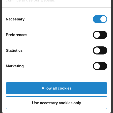
continue to use our website.
Consent
Necessary
Selection
Preferences
Statistics
Marketing
Integrationsudfordringer og
hvordan man overvinder dem
Allow all cookies
Integration af AMR'er i eksisterende lagersystemer kan
give flere udfordringer:
Use necessary cookies only