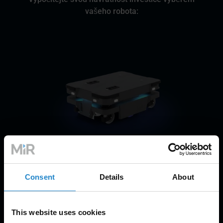
vašeho robota:
MiR250
Consent
Details
About
250kg payload
This website uses cookies