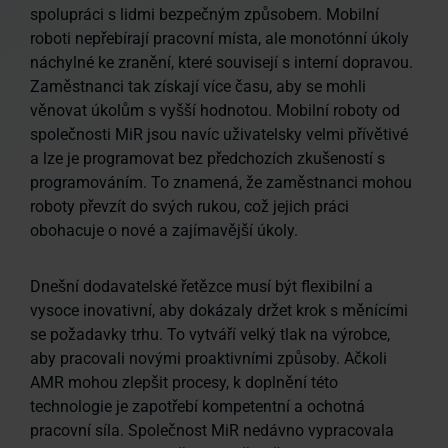
spolupráci s lidmi bezpečným způsobem. Mobilní
roboti nepřebírají pracovní místa, ale monotónní úkoly
náchylné ke zranění, které souvisejí s interní dopravou.
Zaměstnanci tak získají více času, aby se mohli
věnovat úkolům s vyšší hodnotou. Mobilní roboty od
společnosti MiR jsou navíc uživatelsky velmi přívětivé
a lze je programovat bez předchozích zkušeností s
programováním. To znamená, že zaměstnanci mohou
roboty převzít do svých rukou, což jejich práci
obohacuje o nové a zajímavější úkoly.
Dnešní dodavatelské řetězce musí být flexibilní a
vysoce inovativní, aby dokázaly držet krok s měnícími
se požadavky trhu. To vytváří velký tlak na výrobce,
aby pracovali novými proaktivními způsoby. Ačkoli
AMR mohou zlepšit procesy, k doplnění této
technologie je zapotřebí kompetentní a ochotná
pracovní síla. Společnost MiR nedávno vypracovala