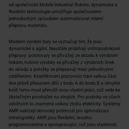
od společnosti Mobile Industrial Robots; dynamická a
flexibilní technologie umožňuje společnostem
jednoduchým způsobem automatizovat interní
přepravu materiálu.
Moderní výrobní haly se vyznačují tím, že jsou
dynamické a agilní. Neustále probíhají vnitropodnikové
přepravy: polotovary se přivážejí ze skladu k výrobním
linkám, hotové výrobky se přivážejí z výrobních linek
do skladu a položky se přepravují mezi jednotlivými
odděleními. Kvalifikovaní pracovníci tráví velkou část
dne právě přesunem dílů z bodu A do bodu B a obvykle
kvůli tomu musí přerušit svou vlastní práci, což vede ke
zbytečným prostojům na strojích. Pro podniky ve všech
odvětvích to znamená velkou ztrátu efektivity. Systémy
AMR nabízejí obrovský potenciál pro optimalizaci
intralogistiky. AMR jsou flexibilní, snadno
programovatelné a spolupracující, což jsou vlastnosti,