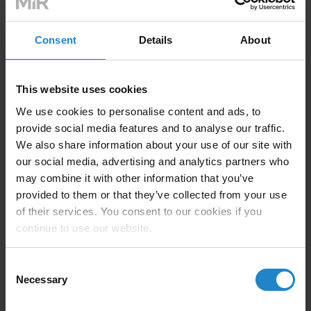
Consent
Details
About
The Role of Collaborative
This website uses cookies
Robots in Pharma
We use cookies to personalise content and ads, to
provide social media features and to analyse our traffic.
We also share information about your use of our site with
Člověk a robot pracují vedle
our social media, advertising and analytics partners who
may combine it with other information that you’ve
sebe
provided to them or that they’ve collected from your use
of their services. You consent to our cookies if you
Zatímco tradiční automatizovaně řízená vozidla (AGV)
continue to use our website.
lze ovládat pouze pomocí fyzicky namontovaných
vodicích prvků, jako jsou magnetické pásky nebo
Consent
kolejnice, roboty AMR, jako jsou roboty MIR,
Necessary
Selection
představují jednoduchou a rychle nasaditelnou
alternativu. Díky vestavěným senzorům a kamerám a