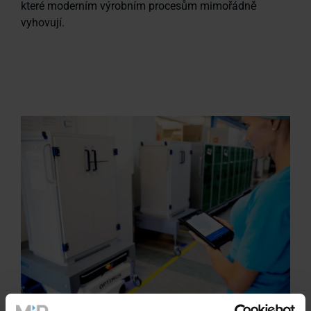
které moderním výrobním procesům mimořádně
vyhovují.