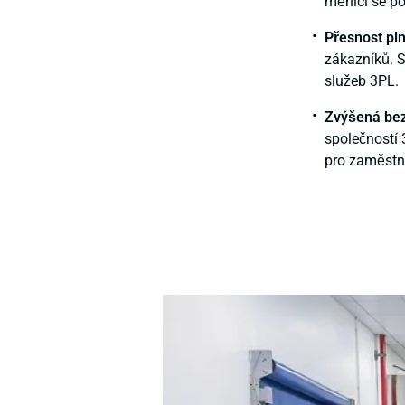
měnící se p
Přesnost pl
zákazníků. S
služeb 3PL.
Zvýšená be
společností 
pro zaměstn