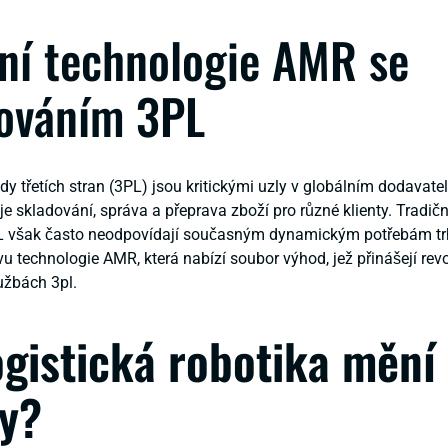
ní technologie AMR se
ováním 3PL
dy třetích stran (3PL) jsou kritickými uzly v globálním dodavate
je skladování, správa a přeprava zboží pro různé klienty. Tradič
L však často neodpovídají současným dynamickým potřebám tr
vu technologie AMR, která nabízí soubor výhod, jež přinášejí revo
lužbách 3pl.
ogistická robotika mění
y?