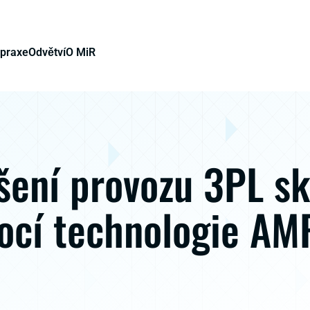
 praxe
Odvětví
O MiR
šení provozu 3PL s
cí technologie AM