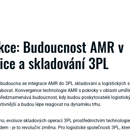
kce: Budoucnost AMR v
tice a skladování 3PL
 budoucna se integrace AMR do 3PL skladování a logistických 
ubovat. Konvergence technologie AMR s pokroky v oblasti umělé
 předznamenává budoucnost, kdy budou poskytovatelé logistick
iktivnější a budou lépe reagovat na dynamiku trhu.
o, evoluce skladových operací 3PL prostřednictvím technologi
m - je to revoluční změna. Pro logistické společnosti 3PL, které