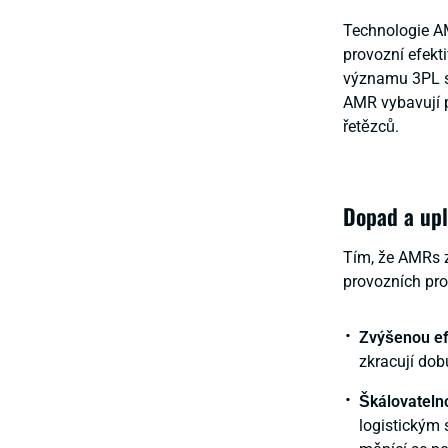
Technologie AM
provozní efekti
významu 3PL sk
AMR vybavují p
řetězců.
Dopad a upl
Tím, že AMRs z
provozních pro
Zvýšenou ef
zkracují dob
Škálovateln
logistickým 