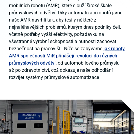
mobilních robotů (AMR), které slouží široké škále
průmyslových odvětví. Díky automatizaci robotů jsme
naše AMR navrhli tak, aby řešily některé z
nejnaléhavějších problémů, kterým dnes podniky čelí,
včetně potřeby vyšší efektivity, požadavku na
všestranné výrobní schopnosti a nutnosti zachovat
bezpečnost na pracovišti. Níže se zabýváme
jak roboty
AMR společnosti MiR přinášejí revoluci do různých
průmyslových odvětví
, od automobilového průmyslu
až po zdravotnictví, což dokazuje naše odhodlání
rozvíjet systémy průmyslové automatizace