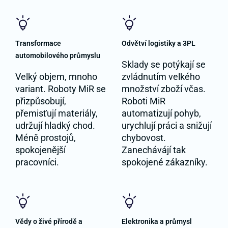
Transformace
Odvětví logistiky a 3PL
automobilového průmyslu
Sklady se potýkají se
Velký objem, mnoho
zvládnutím velkého
variant. Roboty MiR se
množství zboží včas.
přizpůsobují,
Roboti MiR
přemisťují materiály,
automatizují pohyb,
udržují hladký chod.
urychlují práci a snižují
Méně prostojů,
chybovost.
spokojenější
Zanechávájí tak
pracovníci.
spokojené zákazníky.
Vědy o živé přírodě a
Elektronika a průmysl