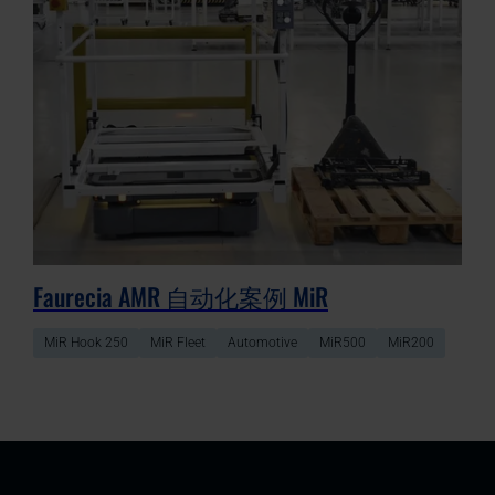
Faurecia AMR 自动化案例 MiR
MiR Hook 250
MiR Fleet
Automotive
MiR500
MiR200