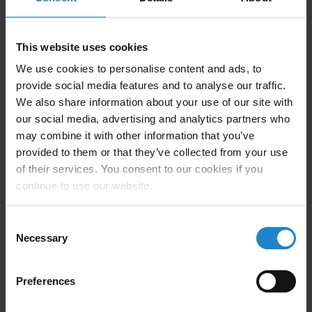
This website uses cookies
从我们的客户的应用案例中
We use cookies to personalise content and ads, to
获取经验
provide social media features and to analyse our traffic.
We also share information about your use of our site with
our social media, advertising and analytics partners who
may combine it with other information that you’ve
provided to them or that they’ve collected from your use
of their services. You consent to our cookies if you
continue to use our website.
Consent
Necessary
Selection
Preferences
Cummins | 康明斯