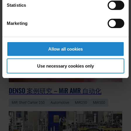
Statistics
MiR Shelf Carrier 250
Automotive
MiR250
Marketing
Allow all cookies
Use necessary cookies only
DENSO 案例研究 – MiR AMR 自动化
MiR Shelf Carrier 250
Automotive
MiR250
MiR500