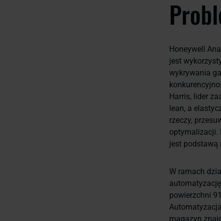
Probl
Honeywell Anal
jest wykorzys
wykrywania ga
konkurencyjnoś
Harris, lider 
lean, a elastyc
rzeczy, przesu
optymalizacji
jest podstawą 
W ramach dzia
automatyzację 
powierzchni 9
Automatyzacja
magazyn znajdu