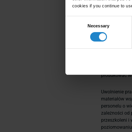
prac
cookies if you continue to us
Consent
Necessary
Selection
Firma Honeywe
skracają czas 
kwalifikacje 
MiR, któremu c
Ward. "Chcieli
roboty MiR na
produkować wię
Uwolnienie pr
materiałów wsp
personelu o wi
zależności od
przeszkoleni i
poziomowaniu p