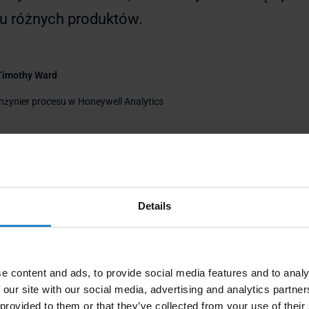
u różnych produktów.
Timothy Ward
Inżynier procesu w Honeywell Analytics
y mobilne zwiększają
Details
ność i zwalniają nawet
e content and ads, to provide social media features and to analy
iu pełnoetatowych
 our site with our social media, advertising and analytics partn
 provided to them or that they’ve collected from your use of their