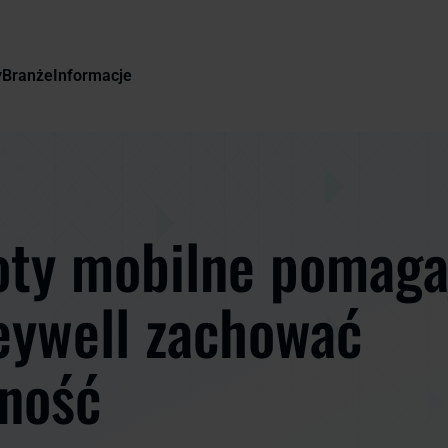
y
Branże
Informacje
ty mobilne pomaga
ywell zachować
ność