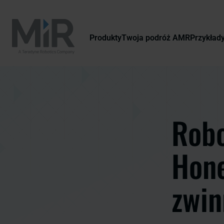
Produkty
Twoja podróż AMR
Przykład
Robo
Hone
zwin