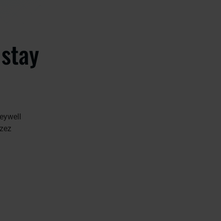
 stay
eywell
rzez