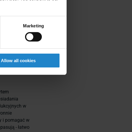
Marketing
boty MiR
swoje
m z robotem
" - powiedział
Allow all cookies
Wprowadzając
mogli
rtem
osiadania
odukcyjnych w
ronnie
my i pomagać w
pasują - łatwo