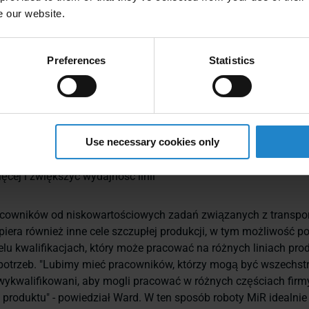
owników
e our website.
Preferences
Statistics
ll wdrożyła trzy roboty MiR100 w swoim zakładzie w Poole. Ro
pchania wózków przez ludzi, dzięki czemu mogą oni podnosić 
w celu zwiększenia wydajności. "Głównym wyzwaniem związany
hcemy sprostać, są pracownicy przydzieleni do pchania wózków
Use necessary cookies only
śmy, aby wrócili na linię produkcyjną i zwiększyli wydajność. 
 miejsce, uwalniamy sześciu pełnoetatowych pracowników, aby 
cej i zwiększyć wydajność linii"
acowników od niskowartościowych zadań związanych z transpo
iera również inne cele szczupłej produkcji, w tym możliwość p
elu kwalifikacjach, który może pracować na różnych liniach pr
 potrzeb. "Lubimy mieć pracowników, którzy mogą być wszechst
 wykwalifikowani, aby mogli pracować w różnych częściach fir
roduktu" - powiedział Ward. W ten sposób roboty MiR idealnie 