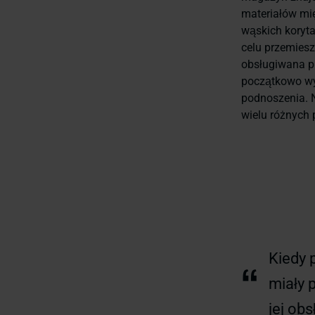
materiałów mi
wąskich koryt
celu przemiesz
obsługiwana pr
początkowo wyb
podnoszenia. N
wielu różnych
Kiedy 
“
miały 
jej ob