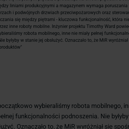
ędzy liniami produkcyjnymi a magazynem wymaga poruszania s
arzach i podwójnych drzwiach przeciwpożarowych oraz sterow
czania się między piętrami - kluczowa funkcjonalność, która ni
zez inne roboty mobilne. Inżynier projektu Timothy Ward powied
ieraliśmy robota mobilnego, inne nie miały pełnej funkcjonaln
ie byłyby w stanie jej obsłużyć. Oznaczało to, że MiR wyróżniał
 produktów"
początkowo wybieraliśmy robota mobilnego, in
pełnej funkcjonalności podnoszenia. Nie byłyby
służyć. Oznaczało to, że MiR wyróżniał się spoś