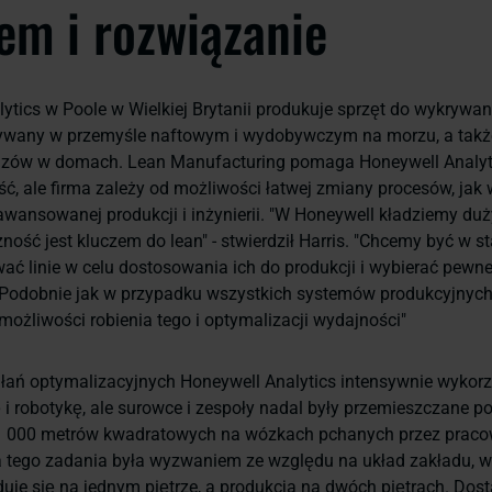
em i rozwiązanie
ytics w Poole w Wielkiej Brytanii produkuje sprzęt do wykrywan
tywany w przemyśle naftowym i wydobywczym na morzu, a takż
zów w domach. Lean Manufacturing pomaga Honeywell Analyt
ć, ale firma zależy od możliwości łatwej zmiany procesów, jak w
zaawansowanej produkcji i inżynierii. "W Honeywell kładziemy du
zność jest kluczem do lean" - stwierdził Harris. "Chcemy być w s
wać linie w celu dostosowania ich do produkcji i wybierać pewne
. Podobnie jak w przypadku wszystkich systemów produkcyjnych
możliwości robienia tego i optymalizacji wydajności"
łań optymalizacyjnych Honeywell Analytics intensywnie wykorz
i robotykę, ale surowce i zespoły nadal były przemieszczane po
1 000 metrów kwadratowych na wózkach pchanych przez praco
 tego zadania była wyzwaniem ze względu na układ zakładu, w
je się na jednym piętrze, a produkcja na dwóch piętrach. Dost