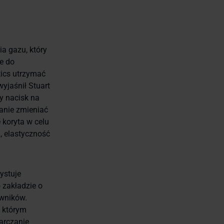
ia gazu, który
e do
ics utrzymać
yjaśnił Stuart
ży nacisk na
tanie zmieniać
 koryta w celu
, elastyczność
ystuje
 zakładzie o
wników.
 którym
arczanie