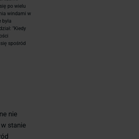
ię po wielu
ania windami w
e była
ział: "Kiedy
ości
 się spośród
ne nie
 w stanie
ród