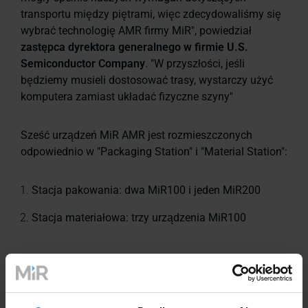
transportu między piętrami, więc zdecydowaliśmy się
wybrać technologię AMR firmy MiR", powiedział
zastępca dyrektora generalnego w firmie U.S.
Semiconductor Company
. "W przyszłości, jeśli
będziemy musieli dostosować trasy, wystarczy użyć
komputera zamiast układać fizyczne szyny"
Sześć urządzeń MiR AMR jest rozmieszczonych
odpowiednio w "Packaging Station" i "Material Station":
Stacja pakowania: dwa MiR100 i jeden MiR200
Stacja materiałowa: trzy urządzenia MiR100
Na stacji pakowania urządzenia AMR pracują teraz w
systemie zmianowym przez 24 godziny na dobę.
Każdego dnia pomagają fabryce magazynować