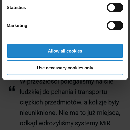
magazynów
Statistics
Krok 5: Po zakończeniu transportu materiałów, AMR
odbierają puste wózki i wracają do stacji pakowania,
Marketing
aby powtórzyć zadania dla następnej partii.
Allow all cookies
Use necessary cookies only
W przeszłości polegaliśmy na sile
“
ludzkiej do pchania i transportu
ciężkich przedmiotów, a kolizje były
nieuniknione. Nie ma to już miejsca,
odkąd wdrożyliśmy systemy MiR