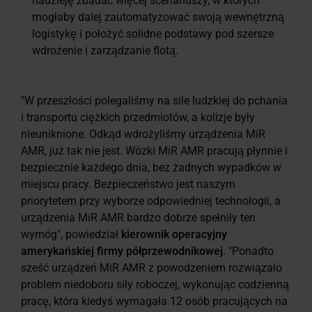
nadzieję zbadać więcej scenariuszy, w których
mogłaby dalej zautomatyzować swoją wewnętrzną
logistykę i położyć solidne podstawy pod szersze
wdrożenie i zarządzanie flotą.
"W przeszłości polegaliśmy na sile ludzkiej do pchania
i transportu ciężkich przedmiotów, a kolizje były
nieuniknione. Odkąd wdrożyliśmy urządzenia MiR
AMR, już tak nie jest. Wózki MiR AMR pracują płynnie i
bezpiecznie każdego dnia, bez żadnych wypadków w
miejscu pracy. Bezpieczeństwo jest naszym
priorytetem przy wyborze odpowiedniej technologii, a
urządzenia MiR AMR bardzo dobrze spełniły ten
wymóg", powiedział
kierownik operacyjny
amerykańskiej firmy półprzewodnikowej
. "Ponadto
sześć urządzeń MiR AMR z powodzeniem rozwiązało
problem niedoboru siły roboczej, wykonując codzienną
pracę, która kiedyś wymagała 12 osób pracujących na