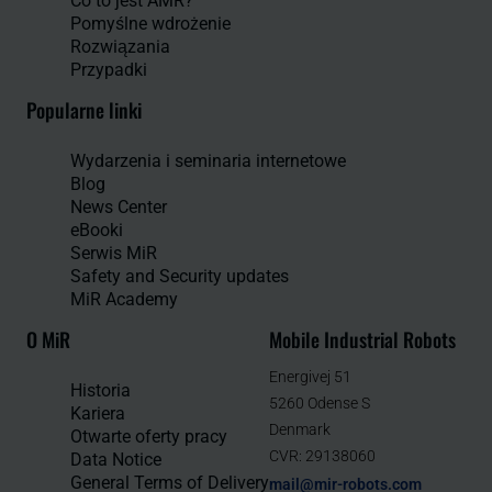
Co to jest AMR?
Pomyślne wdrożenie
Rozwiązania
Przypadki
Popularne linki
Wydarzenia i seminaria internetowe
Blog
News Center
eBooki
Serwis MiR
Safety and Security updates
MiR Academy
O MiR
Mobile Industrial Robots
Energivej 51
Historia
5260 Odense S
Kariera
Denmark
Otwarte oferty pracy
CVR: 29138060
Data Notice
General Terms of Delivery
mail@mir-robots.com