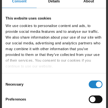
Consent
Details
About
dziesiątki milionów gotowych produktów i
dystrybuować półprodukty, wykonując następujące
kroki:
This website uses cookies
We use cookies to personalise content and ads, to
Krok 1: Materiały są pakowane i ładowane
provide social media features and to analyse our traffic.
We also share information about your use of our site with
Krok 2: Oczekiwanie na zaparkowanie pojazdu
our social media, advertising and analytics partners who
transportowego (VL-make)
may combine it with other information that you’ve
Krok 3: Następnie wydawane jest zamówienie, a
provided to them or that they’ve collected from your use
pojazdy MiR AMR poruszają się i nawigują
of their services. You consent to our cookies if you
autonomicznie, zatrzymują się i automatycznie
continue to use our website.
odbierają wózki za pośrednictwem górnego modułu
Consent
Krok 4: Moduły MiR AMR automatycznie otwierają i
Necessary
Selection
zamykają drzwi windy za pomocą wbudowanych
programów i sygnałów, przemieszczają się między
piętrami i transportują materiały i wyroby gotowe
Preferences
odpowiednio do wyznaczonych punktów i