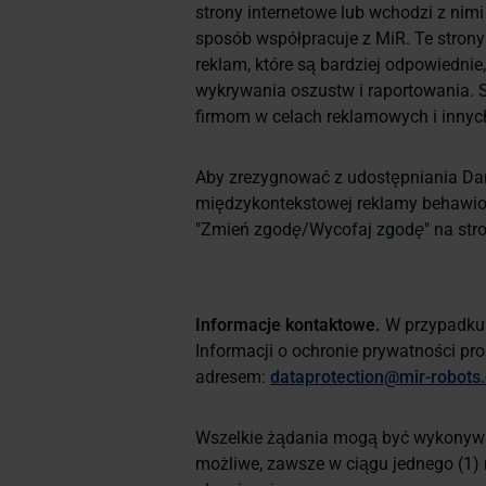
strony internetowe lub wchodzi z nimi 
sposób współpracuje z MiR. Te strony 
reklam, które są bardziej odpowiedni
wykrywania oszustw i raportowania. 
firmom w celach reklamowych i innyc
Aby zrezygnować z udostępniania Da
międzykontekstowej reklamy behawior
"
Zmień zgodę/Wycofaj zgodę
" na str
Informacje kontaktowe.
W przypadku p
Informacji o ochronie prywatności pr
adresem:
dataprotection@mir-robots
Wszelkie żądania mogą być wykonywan
możliwe, zawsze w ciągu jednego (1) m