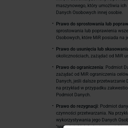
maszynowego, który umożliwia ich 
Danych Osobowych innej osobie.
Prawo do sprostowania lub popraw
sprostowania lub poprawienia wsze
Osobowych, które MiR posiada na j
Prawo do usunięcia lub skasowani
okolicznościach, zażądać od MiR 
Prawo do ograniczenia
: Podmiot D
zażądać od MiR ograniczenia celó
Danych, jeśli dalsze przetwarzanie
na przykład w przypadku zakwesti
Podmiot Danych.
Prawo do rezygnacji
: Podmiot dany
czynności przetwarzania. Na przyk
wykorzystywania jego Danych Osob
"sprzedaży" lub "udostępniania" j