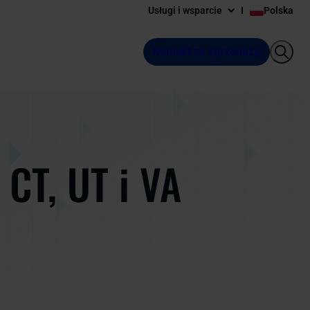
Usługi i wsparcie
Polska
Kontakt ze sprzedażą
 CT, UT i VA