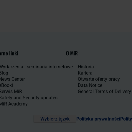
rne linki
O MiR
Wydarzenia i seminaria internetowe
Historia
Blog
Kariera
News Center
Otwarte oferty pracy
eBooki
Data Notice
Serwis MiR
General Terms of Delivery
Safety and Security updates
MiR Academy
Wybierz język
Polityka prywatności
Polit