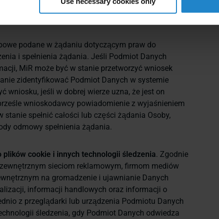
Use necessary cookies only
dodatkowych Danych Osobowych, w tym między
ej transakcji z MiR.
bowe podane w żądaniu dotyczącym praw do
zenia i spełnienia żądania. Jeśli Podmiot Danych
macji, MiR może być w stanie przetworzyć wniosek
 stanie zidentyfikować Podmiot Danych w systemie
 wniosku, jeśli w dobrej wierze uzna, że jest on
 prześle wnioskodawcy powiadomienie z wyjaśnieniem
 w stanie spełnić całości lub części żądania Osoby,
wody odmowy spełnienia żądania.
 plików cookie i innych technologii śledzenia
. Zgodnie
a zewnętrznym sieciom reklamowym, firmom mediów
ewnętrznym na gromadzenie i ujawnianie Danych
lizacji, informacji handlowych oraz informacji o
średnio z przeglądarki lub urządzenia Podmiotu Danych
technologii śledzenia, gdy Podmiot Danych odwiedza