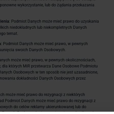
ponowne wykorzystanie, lub do żądania przekazania
ienia
: Podmiot Danych może mieć prawo do uzyskania
lkich niedokładnych lub niekompletnych Danych
ego temat.
a
: Podmiot Danych może mieć prawo, w pewnych
usunięcia swoich Danych Osobowych.
anych może mieć prawo, w pewnych okolicznościach,
w, dla których MiR przetwarza Dane Osobowe Podmiotu
 Danych Osobowych w ten sposób nie jest uzasadnione,
onowania dokładności Danych Osobowych przez
ch może mieć prawo do rezygnacji z niektórych
ład Podmiot Danych może mieć prawo do rezygnacji z
owych do celów reklamy ukierunkowanej lub do
ego Danych Osobowych stronom trzecim w określonych