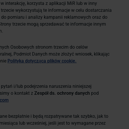
w interakcję, korzysta z aplikacji MiR lub w inny
trzecie wykorzystują te informacje w celu dostarczania
e, do pomiaru i analizy kampanii reklamowych oraz do
Strony trzecie mogą sprzedawać te informacje innym
h.
nych Osobowych stronom trzecim do celów
alnej, Podmiot Danych może złożyć wniosek, klikając
onie
Polityka dotycząca plików cookie
.
ytań i/lub podejrzenia naruszenia niniejszej
osimy o kontakt z
Zespół ds. ochrony danych
pod
.com
e bezpłatnie i będą rozpatrywane tak szybko, jak to
iesiąca lub wcześniej, jeśli jest to wymagane przez