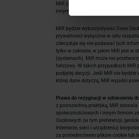
MiR zażądania od Podmiotu Danych 
innymi adresu e-mail i/lub daty ostatni
MiR będzie wykorzystywać Dane Oso
prywatności wyłącznie w celu rozpatr
zdecyduje się nie podawać tych infor
tylko w zakresie, w jakim MiR jest w
(systemach). MiR może nie przetworzyć
fałszywy. W takich przypadkach MiR
podjętej decyzji. Jeśli MiR nie będzie
której dane dotyczą, MiR wyjaśni po
Prawa do rezygnacji w odniesieniu do
z powszechną praktyką, MiR zezwal
społecznościowych i innym firmom z
Osobowych (w tym preferencji, geoloka
Internecie, sieci i urządzeniu) bezpo
za pośrednictwem plików cookie lub 