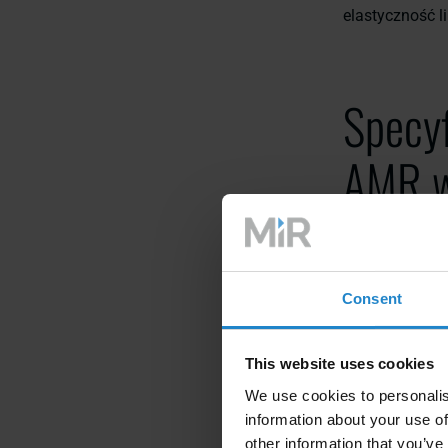
elastyczność l
Specy
AMR w
Zadaniem robo
funkcji, które
Consent
Obsługa mat
linii montaż
This website uses cookies
Obsługa lin
We use cookies to personalis
ciągłe i wy
information about your use of
other information that you’ve