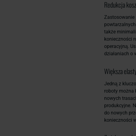
Redukcja kos
Zastosowanie 
powtarzalnych 
także minimal
konieczności 
operacyjną. U
działaniach o 
Większa elast
Jedną z kluczo
roboty można 
nowych trasach
produkcyjne. N
do nowych prz
konieczności 