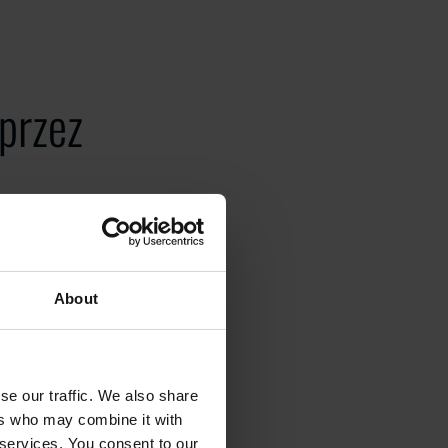
przez
uczowych
About
acji wzdłuż
ożliwiając
se our traffic. We also share
ers who may combine it with
 services. You consent to our