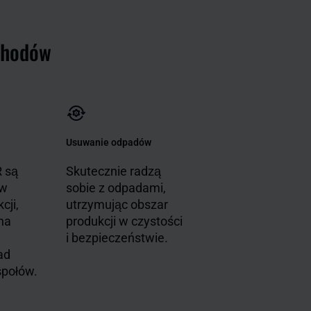
chodów
Usuwanie odpadów
 są
Skutecznie radzą
 w
sobie z odpadami,
cji,
utrzymując obszar
na
produkcji w czystości
i
i bezpieczeństwie.
ad
społów.