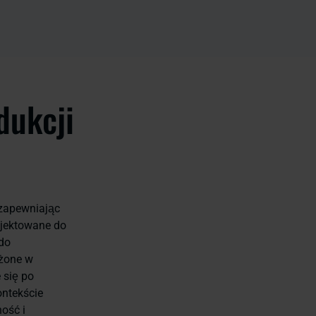
dukcji
 zapewniając
ojektowane do
do
ażone w
 się po
ontekście
ość i