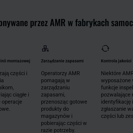
konywane przez AMR w fabrykach samo
linii montażowej
Zarządzanie zapasami
Kontrola jakości
ają części i
Operatorzy AMR
Niektóre AMR
ia
pomagają w
wyposażone
nikom,
zarządzaniu
funkcje inspek
ając ciągłe i
zapasami,
pozwalające 
 operacje
przenosząc gotowe
identyfikację 
owe.
produkty do
zgłaszanie w
magazynów i
części lub ze
pobierając części w
razie potrzeby.