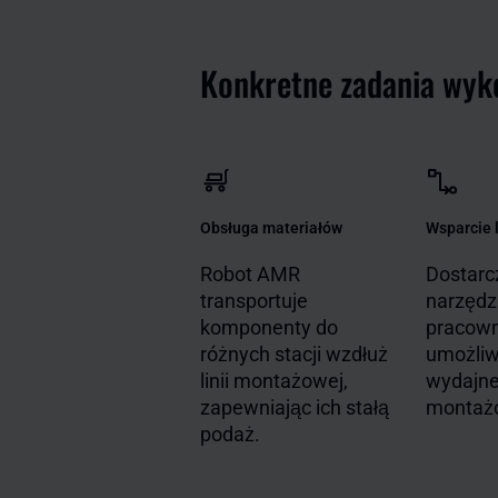
Konkretne zadania wy
Obsługa materiałów
Wsparcie 
Robot AMR
Dostarcz
transportuje
narzędz
komponenty do
pracow
różnych stacji wzdłuż
umożliwi
linii montażowej,
wydajne
zapewniając ich stałą
montaż
podaż.