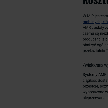
W MiR jesteśm
mobilnych, któ
AMR zostały za
czemu są niezb
producenci z b
obniżyć ogólne
przekształcić 
Zwiększona wy
Systemy AMR f
ciągłość dosta
przestoje, poz
wyposażone w 
nieprzerwaną 