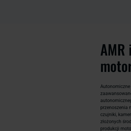
AMR i
motor
Autonomiczne 
zaawansowane,
autonomiczneg
przenoszenia m
czujniki, kame
złożonych środ
produkcji moto