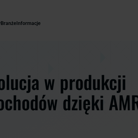
y
Branże
Informacje
lucja w produkcji
ochodów dzięki AM