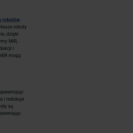
h robotów
 Nasze roboty
e, dzięki
irmy MiR,
ukcji i
a MiR mogą
zapewniając
a i redukuje
boty są
apewniając