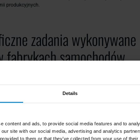
inii produkcyjnych.
ficzne zadania wykonywane 
 fabrykach samochodów
tów AMR w fabrykach samochodów jest wykonywanie kilku kl
 usprawniają proces produkcji. Zadania te obejmują
Details
eriałów:
AMR transportują surowce i komponenty do różnych st
owej, zapewniając stałe dostawy i redukując wąskie gardła.
ii montażowej
: Dostarczają części i narzędzia pracownikom, um
e content and ads, to provide social media features and to analy
dajne operacje montażowe.
 our site with our social media, advertising and analytics partn
 provided to them or that they’ve collected from your use of their