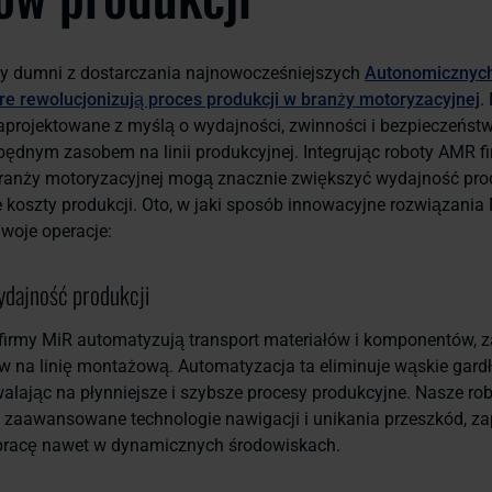
y dumni z dostarczania najnowocześniejszych
Autonomicznyc
re rewolucjonizują proces produkcji w branży motoryzacyjnej
.
projektowane z myślą o wydajności, zwinności i bezpieczeństwi
ędnym zasobem na linii produkcyjnej. Integrując roboty AMR f
ranży motoryzacyjnej mogą znacznie zwiększyć wydajność prod
 koszty produkcji. Oto, w jaki sposób innowacyjne rozwiązani
Twoje operacje:
dajność produkcji
irmy MiR automatyzują transport materiałów i komponentów, 
w na linię montażową. Automatyzacja ta eliminuje wąskie gardł
walając na płynniejsze i szybsze procesy produkcyjne. Nasze ro
zaawansowane technologie nawigacji i unikania przeszkód, z
pracę nawet w dynamicznych środowiskach.