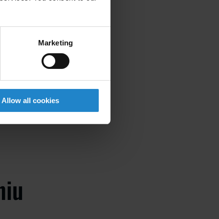
otowe
ozwala im
Marketing
ji w czystości
Allow all cookies
niu