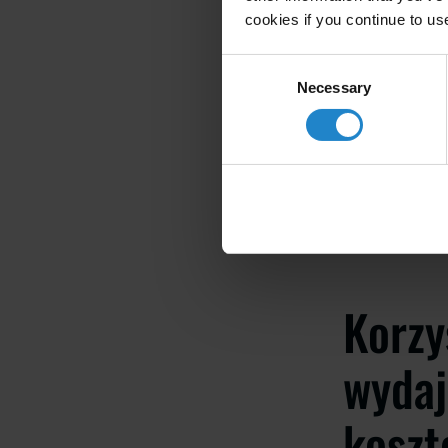
Zarządzanie
cookies if you continue to us
produkty do
Consent
Kontrola jak
Necessary
Selection
identyfikowa
Usuwanie o
i bezpieczeń
Korzy
wydaj
koszt