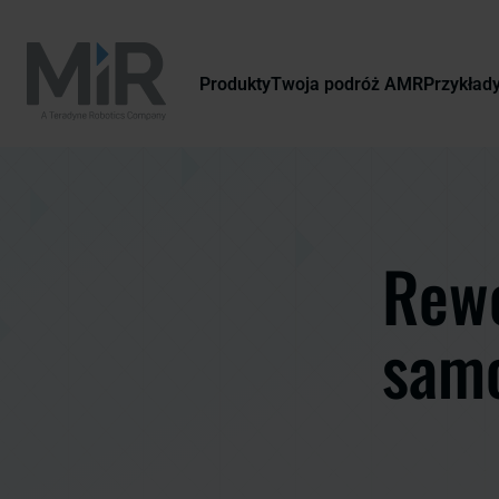
Produkty
Twoja podróż AMR
Przykład
Rewo
sam