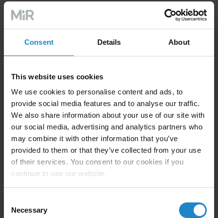
Zoptymalizowane przepływy pracy w
logistyce
Consent
Details
About
MiR250 Hook porusza się autonomicznie; dzięki
wbudowanym czujnikom, kamerom i
zaawansowanemu oprogramowaniu, AMR z wózkiem
This website uses cookies
za nim może bezpiecznie manewrować wokół ludzi i
We use cookies to personalise content and ads, to
przeszkód w dynamicznych środowiskach. MiR250
provide social media features and to analyse our traffic.
Hook bezpiecznie i wydajnie porusza się z prędkością
We also share information about your use of our site with
do 4,5 mil na godzinę (2 metry na sekundę). Szybkość,
our social media, advertising and analytics partners who
duża ładowność i elastyczność
oferowane przez
may combine it with other information that you’ve
MiR250 Hook umożliwiają firmom optymalizację
provided to them or that they’ve collected from your use
przepływów pracy, które do tej pory były trudne do
of their services. You consent to our cookies if you
zautomatyzowania, co prowadzi do znacznego
continue to use our website.
wzrostu wydajności.
Consent
Necessary
Selection