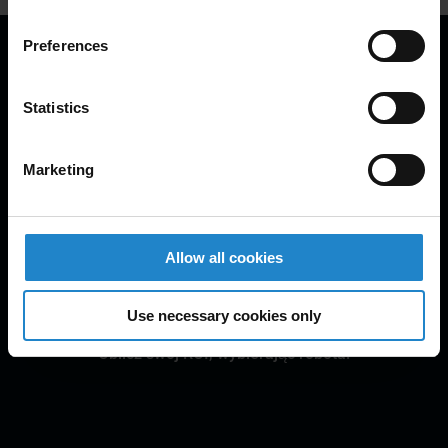
Preferences
Statistics
Znajdź zwrot z inwestycji
Marketing
Zwiększ wydajność swojej produkcji dzięki AMR.
Obniż koszty, usprawnij łańcuchy dostaw, zwiększ
bezpieczeństwo, zminimalizuj przestoje, stwórz
Allow all cookies
atrakcyjne miejsce pracy i szybko reaguj na
zapotrzebowanie rynku.
Use necessary cookies only
Oblicz swój ROI, wybierając robota: