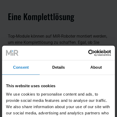
Eine Komplettlösung
Top-Module können auf MiR-Roboter montiert werden,
um eine Komplettlösung zu schaffen. Egal, ob Sie
einen Roboter benötigen, der Wagen schleppen kann,
oder einen, der Regale oder Paletten heben und
transportieren kann, MiR hat die passende Lösung für
Sie parat.
Consent
Details
About
Mit Spitzenmodulen von MiR, die in Ihrer AMR-Flotte
This website uses cookies
eingesetzt werden, erhalten Sie ein einziges
We use cookies to personalise content and ads, to
Serviceangebot für Ihre MiR-Roboter und
provide social media features and to analyse our traffic.
Spitzenmodule
We also share information about your use of our site with
our social media, advertising and analytics partners who