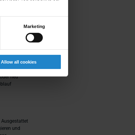
t, die es
führt zu
Marketing
 einer höheren
Allow all cookies
edene
oder neu
ablauf
. Ausgestattet
ieren und