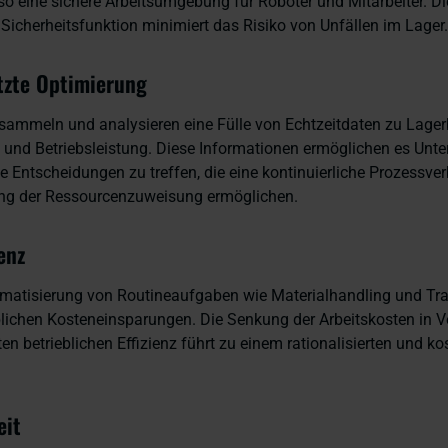
so eine sichere Arbeitsumgebung für Roboter und Mitarbeiter. D
e Sicherheitsfunktion minimiert das Risiko von Unfällen im Lager.
tzte Optimierung
ammeln und analysieren eine Fülle von Echtzeitdaten zu Lager
 und Betriebsleistung. Diese Informationen ermöglichen es Unt
e Entscheidungen zu treffen, die eine kontinuierliche Prozessv
ung der Ressourcenzuweisung ermöglichen.
enz
matisierung von Routineaufgaben wie Materialhandling und Tra
ichen Kosteneinsparungen. Die Senkung der Arbeitskosten in V
ten betrieblichen Effizienz führt zu einem rationalisierten und ko
eit