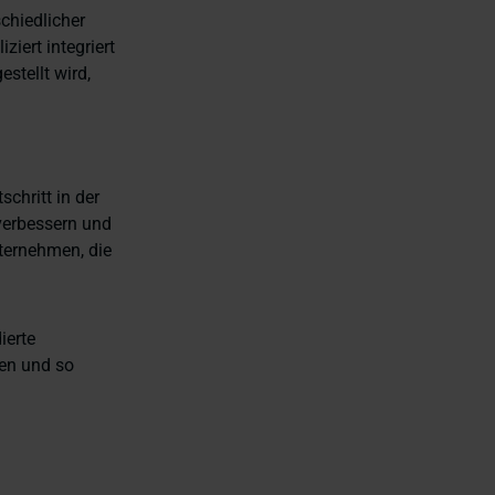
chiedlicher
iert integriert
stellt wird,
chritt in der
 verbessern und
nternehmen, die
ierte
fen und so