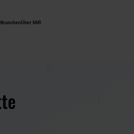
e
Branchen
Über MiR
tte