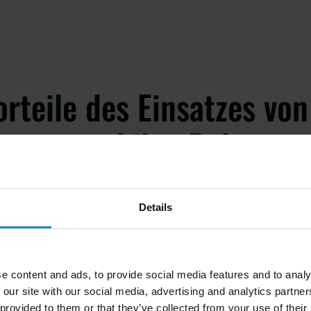
orteile des Einsatzes von
omen mobilen Robotern
betrieb
Details
 Jahren hat die Integration von autonomen mobilen Robotern (A
ie Art und Weise, wie Unternehmen ihre Logistik verwalten, verän
bieten eine Reihe von Vorteilen, die zur Steigerung der Effizienz
e content and ads, to provide social media features and to analy
er Sicherheit und zur Erhöhung der Gesamtproduktivität beitrag
 our site with our social media, advertising and analytics partn
 provided to them or that they’ve collected from your use of their