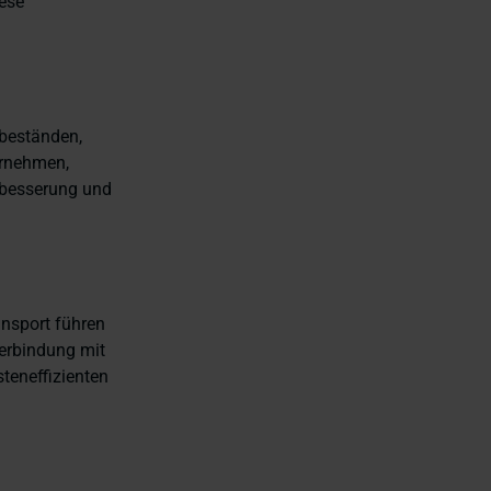
iese
beständen,
ernehmen,
erbesserung und
nsport führen
erbindung mit
steneffizienten