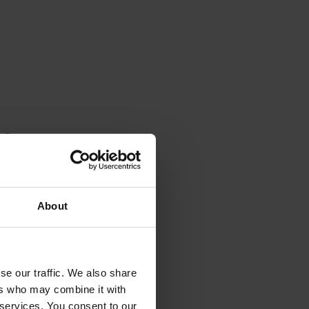
 im
About
MR) in den
dert. Diese
, zur
se our traffic. We also share
en.
ers who may combine it with
 services. You consent to our