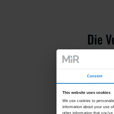
Die V
auton
Lager
Consent
In den letzten
Lagerbetrieb d
This website uses cookies
Robotersysteme 
We use cookies to personalis
Verbesserung d
information about your use of
other information that you’ve