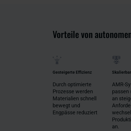
Vorteile von autonome
Gesteigerte Effizienz
Skalierbar
Durch optimierte
AMR-Sy
Prozesse werden
passen 
Materialien schnell
an stei
bewegt und
Anforde
Engpässe reduziert
wechse
Produkt
an.