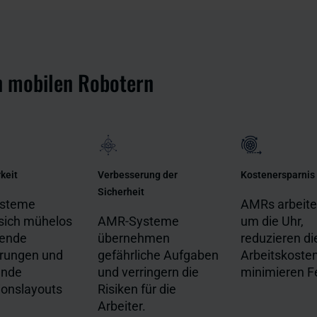
n mobilen Robotern
keit
Verbesserung der
Kostenersparnis
Sicherheit
steme
AMRs arbeite
sich mühelos
AMR-Systeme
um die Uhr,
gende
übernehmen
reduzieren di
rungen und
gefährliche Aufgaben
Arbeitskoste
lnde
und verringern die
minimieren Fe
ionslayouts
Risiken für die
Arbeiter.