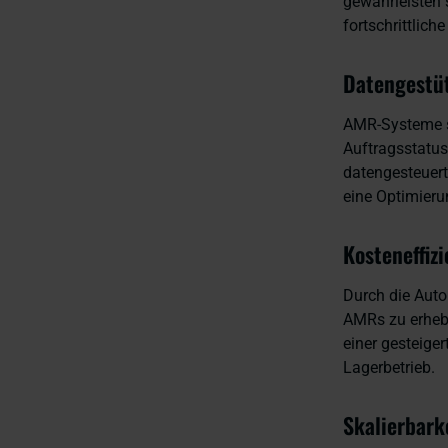
gewährleisten 
fortschrittlich
Datengestü
AMR-Systeme s
Auftragsstatus
datengesteuert
eine Optimier
Kosteneffizi
Durch die Auto
AMRs zu erhebl
einer gesteiger
Lagerbetrieb.
Skalierbark