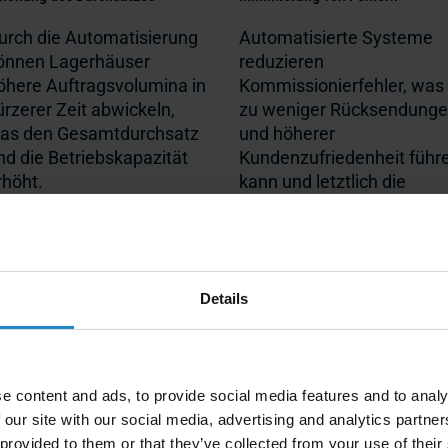
urch die Automatisierung
Automatisierte Systeme
önnen Lagerhäuser
reduzieren
öhere Auftragsvolumina in
Kommissionierfehler, was
ürzerer Zeit abwickeln,
zu weniger Rücksendung
as den Gesamtdurchsatz
und höherer
nd die Betriebskapazität
Kundenzufriedenheit führ
rhöht.
kann und letztlich die
Rentabilität steigert
Details
e content and ads, to provide social media features and to analy
rten Kommissioniersystemen
 our site with our social media, advertising and analytics partn
 provided to them or that they’ve collected from your use of their