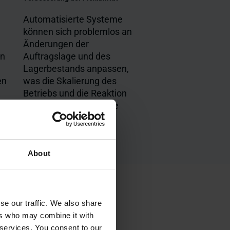
Automatisierte Systeme
können sich problemlos an
Änderungen der
en
Auftragslage und des
Lagerbestands anpassen,
en
was die Skalierung des
Betriebs und die Reaktion
auf die Marktnachfrage
erleichtert
About
se our traffic. We also share
ers who may combine it with
 services. You consent to our