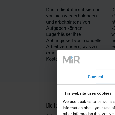
Durch die Automatisierung
D
von sich wiederholenden
k
und arbeitsintensiven
h
Aufgaben können
k
Lagerhäuser ihre
w
Abhängigkeit von manueller
u
Arbeit verringern, was zu
e
erheblichen
Kosteneinsparungen führt
Consent
This website uses cookies
We use cookies to personalis
Die Technologie hinter automatisie
information about your use of
other information that you’ve