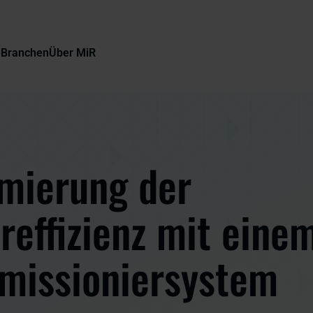
e
Branchen
Über MiR
mierung der
reffizienz mit eine
missioniersystem