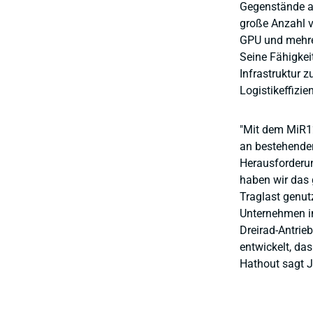
Gegenstände au
große Anzahl v
GPU und mehre
Seine Fähigke
Infrastruktur 
Logistikeffizie
"Mit dem MiR12
an bestehende
Herausforderun
haben wir das
Traglast genut
Unternehmen im
Dreirad-Antrie
entwickelt, das
Hathout
sagt J