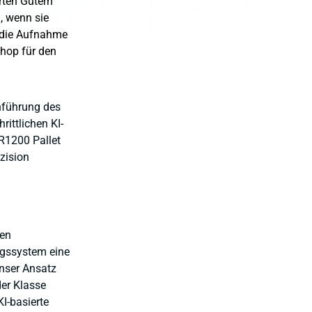
rten Gütern
, wenn sie
 die Aufnahme
hop für den
nführung des
ittlichen KI-
R1200 Pallet
äzision
men
ngssystem eine
Unser Ansatz
der Klasse
KI-basierte