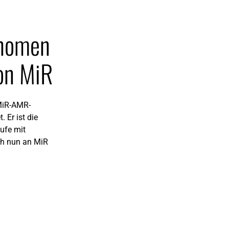
onomen
on MiR
 MiR-AMR-
 Er ist die
ufe mit
ch nun an MiR