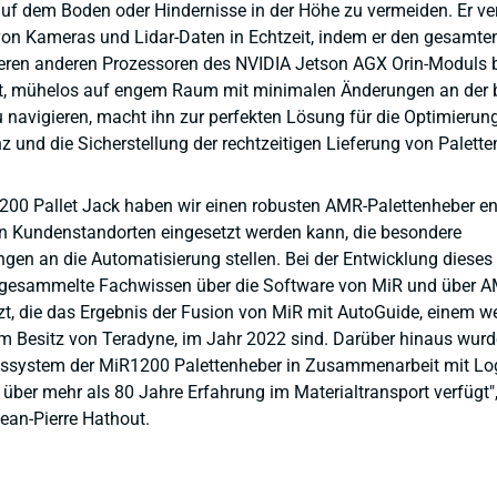
f dem Boden oder Hindernisse in der Höhe zu vermeiden. Er ver
on Kameras und Lidar-Daten in Echtzeit, indem er den gesamten
ren anderen Prozessoren des NVIDIA Jetson AGX Orin-Moduls b
it, mühelos auf engem Raum mit minimalen Änderungen an der
zu navigieren, macht ihn zur perfekten Lösung für die Optimierun
nz und die Sicherstellung der rechtzeitigen Lieferung von Palette
00 Pallet Jack haben wir einen robusten AMR-Palettenheber ent
n Kundenstandorten eingesetzt werden kann, die besondere
gen an die Automatisierung stellen. Bei der Entwicklung dieses
 gesammelte Fachwissen über die Software von MiR und über A
zt, die das Ergebnis der Fusion von MiR mit AutoGuide, einem we
 Besitz von Teradyne, im Jahr 2022 sind. Darüber hinaus wurd
bssystem der MiR1200 Palettenheber in Zusammenarbeit mit Lo
 über mehr als 80 Jahre Erfahrung im Materialtransport verfügt",
ean-Pierre Hathout.