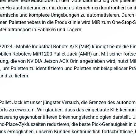
enheber neue Maßstäbe für den Materialumschlag von palettie
 der Herausforderungen, mit denen Unternehmen konfrontiert sind
namische und komplexe Umgebungen zu automatisieren. Durch
en Palettenhebers in die Produktlinie wird MiR zum One-Stop-S
rialtransport in Fabriken und Lagern.
2024 - Mobile Industrial Robots A/S (MiR) kündigt heute die Ei
len Roboters MiR1200 Pallet Jack (AMR) an. Mit seiner fortschr
ung, die von NVIDIA Jetson AGX Orin angetrieben wird, nutzt Mi
 um Paletten zu identifizieren und Paletten mit beispielloser Pr
d zu liefern.
allet Jack ist unser jüngster Versuch, die Grenzen des autono
orts zu erweitern. Wir glauben, dass das eingebaute KI-Erkennu
esserung gegenüber älteren Erkennungstechnologien darstellt. 
nd-Place-Zykluszeiten reduzieren, die beste Pick-Genauigkeit in 
uns ermöglichen, unseren Kunden kontinuierlich fortschrittliche, 