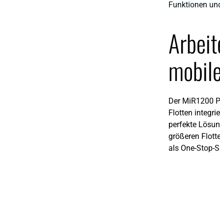
Funktionen und
Arbeit
mobil
Der MiR1200 Pa
Flotten integr
perfekte Lösun
größeren Flott
als One-Stop-S