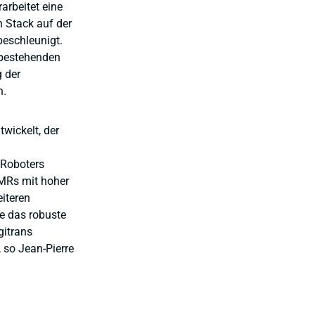
arbeitet eine
 Stack auf der
eschleunigt.
 bestehenden
g der
n.
wickelt, der
 Roboters
MRs mit hoher
iteren
e das robuste
gitrans
 so Jean-Pierre