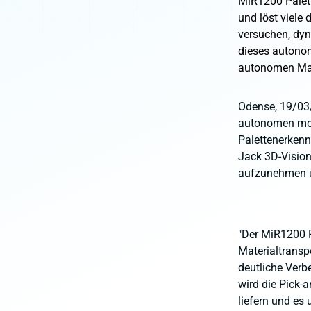
MiR1200 Palett
und löst viele
versuchen, dy
dieses autonom
autonomen Mate
Odense, 19/03/
autonomen mobi
Palettenerkenn
Jack 3D-Vision,
aufzunehmen un
"Der MiR1200 P
Materialtransp
deutliche Verb
wird die Pick-a
liefern und es 