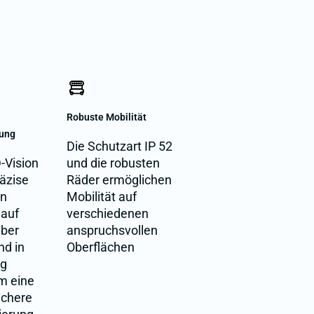
Robuste Mobilität
nung
Die Schutzart IP 52
-Vision
und die robusten
räzise
Räder ermöglichen
on
Mobilität auf
 auf
verschiedenen
über
anspruchsvollen
d in
Oberflächen
ng
m eine
ichere