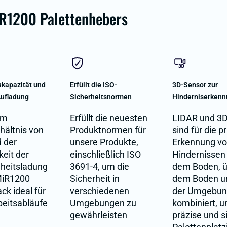
R1200 Palettenhebers
kapazität und
Erfüllt die ISO-
3D-Sensor zur
Aufladung
Sicherheitsnormen
Hinderniserken
em
Erfüllt die neuesten
LIDAR und 3D
hältnis von
Produktnormen für
sind für die p
d der
unsere Produkte,
Erkennung v
eit der
einschließlich ISO
Hindernissen
heitsladung
3691-4, um die
dem Boden, 
 MiR1200
Sicherheit in
dem Boden un
ack ideal für
verschiedenen
der Umgebu
beitsabläufe
Umgebungen zu
kombiniert, u
gewährleisten
präzise und s