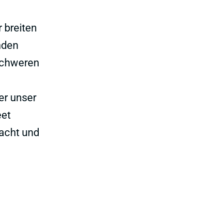
 breiten
nden
schweren
er unser
eet
wacht und