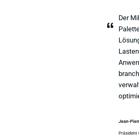
Der Mi
“
Palett
Lösung
Lasten
Anwend
branch
verwal
optimi
Jean-Pier
Präsident