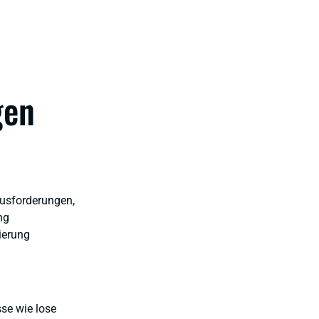
gen
ausforderungen,
ng
ierung
se wie lose