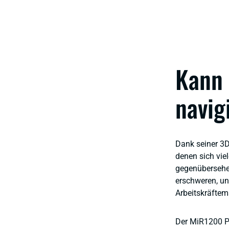
Kann
navig
Dank seiner 3D
denen sich vie
gegenübersehe
erschweren, u
Arbeitskräftema
Der MiR1200 P