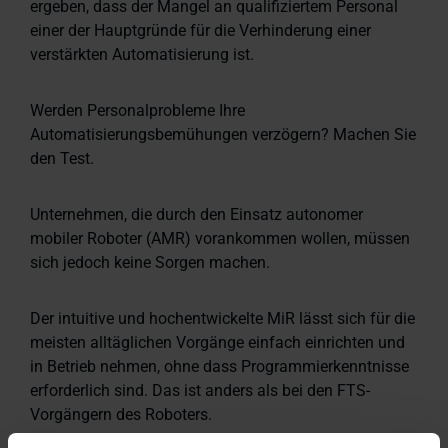
ergeben, dass der Mangel an qualifiziertem Personal
einer der Hauptgründe für die Verhinderung einer
verstärkten Automatisierung ist.
Werden Personalprobleme Ihre
Automatisierungsbemühungen verzögern? Machen Sie
den Test.
Unternehmen, die durch den Einsatz autonomer
mobiler Roboter (AMR) vorankommen wollen, müssen
sich jedoch keine Sorgen machen.
Der intuitive und hochentwickelte MiR lässt sich für die
meisten alltäglichen Vorgänge einfach einrichten und
in Betrieb nehmen, ohne dass Programmierkenntnisse
erforderlich sind. Das ist anders als bei den FTS-
Vorgängern des Roboters.