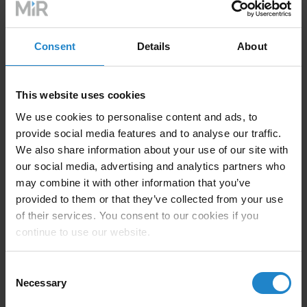
Die AMRs sind sogar so benutzerfreundlich, dass man
sie von der Hosentasche aus mit dem Smartphone
Consent
Details
About
bedienen kann. MiR AMRs lassen sich über ihre
einfachen, webbasierten Schnittstellen einrichten und
steuern.
This website uses cookies
We use cookies to personalise content and ads, to
Jeder Einsatz kann leicht mit einem Smartphone,
provide social media features and to analyse our traffic.
Tablet oder Computer gestoppt, gestartet oder
We also share information about your use of our site with
angepasst werden. Natürlich haben nicht alle Nutzer
our social media, advertising and analytics partners who
den gleichen Zugang zu allen Funktionen der
may combine it with other information that you’ve
Schnittstelle, was die Kontrolle erleichtert.
provided to them or that they’ve collected from your use
of their services. You consent to our cookies if you
Wenn Hilfe benötigt wird, kann man über das
continue to use our website.
Dashboard darauf zugreifen, aber auch die MiR
Academy ist immer zur Stelle, mit einer Vielzahl von
Consent
kurzen Online-Kursen, die jederzeit besucht werden
Necessary
Selection
können.