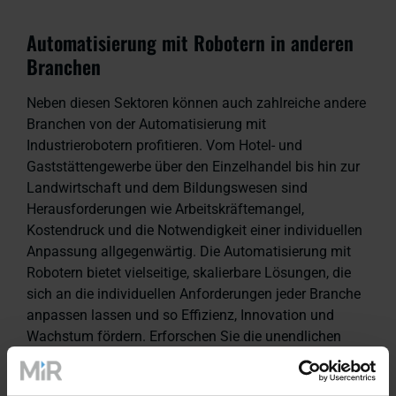
Automatisierung mit Robotern in anderen
Branchen
Neben diesen Sektoren können auch zahlreiche andere
Branchen von der Automatisierung mit
Industrierobotern profitieren. Vom Hotel- und
Gaststättengewerbe über den Einzelhandel bis hin zur
Landwirtschaft und dem Bildungswesen sind
Herausforderungen wie Arbeitskräftemangel,
Kostendruck und die Notwendigkeit einer individuellen
Anpassung allgegenwärtig. Die Automatisierung mit
Robotern bietet vielseitige, skalierbare Lösungen, die
sich an die individuellen Anforderungen jeder Branche
anpassen lassen und so Effizienz, Innovation und
Wachstum fördern. Erforschen Sie die unendlichen
Möglichkeiten der Automatisierung in verschiedenen
Branchen.