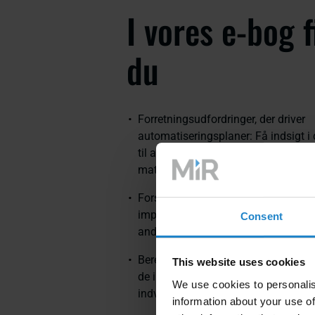
I vores e-bog 
du
Forretningsudfordringer, der driver
automatiseringsplaner: Få indsigt i
til at opnå en konkurrencemæssig 
materialetransport og intern logistik
Forstå dine muligheder: Udforsk din
implementere AMR'er fra MiR, og 
Consent
andre muligheder.
Beregning af samlede ejeromkostni
This website uses cookies
de indledende og løbende omkostnin
We use cookies to personalis
indvirkningen på dit investeringsafk
information about your use of