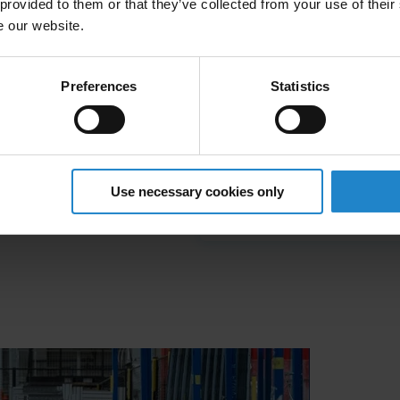
 provided to them or that they’ve collected from your use of their
 dig i specifikke
e our website.
 ved AMR-integration.
Preferences
Statistics
ationer kører som en
ktivitet i alle led.
e, den øgede
 øjeblikkeligt til
on - det er den
Use necessary cookies only