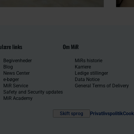
lære links
Om MiR
Begivenheder
MiRs historie
Blog
Karriere
News Center
Ledige stillinger
e-bøger
Data Notice
MiR Service
General Terms of Delivery
Safety and Security updates
MiR Academy
Skift sprog
Privatlivspolitik
Cooki