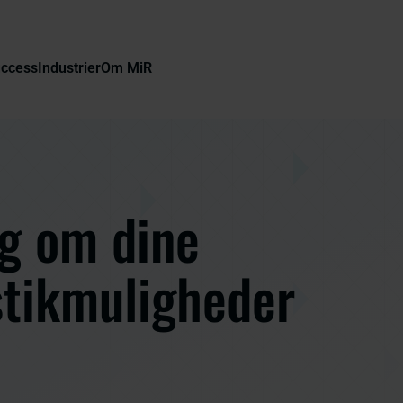
uccess
Industrier
Om MiR
g om dine
stikmuligheder