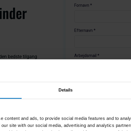
finder
 den bedste tilgang
fordel gennem
.
e muligheder for at
sammenlign med dine
Details
nger (TCO): Forstå
ger for at se
e content and ads, to provide social media features and to analy
ast.
 our site with our social media, advertising and analytics partn