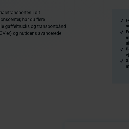
ialetransporten i dit
ionscenter, har du flere
F
lle gaffeltrucks og transportbånd
a
F
(AGV'er) og nutidens avancerede
m
u
B
e
S
m