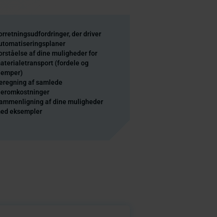
orretningsudfordringer, der driver
utomatiseringsplaner
orståelse af dine muligheder for
aterialetransport (fordele og
lemper)
eregning af samlede
jeromkostninger
ammenligning af dine muligheder
ed eksempler