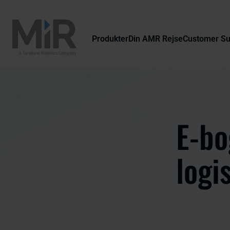
Produkter
Din AMR Rejse
Customer S
E-bo
logi