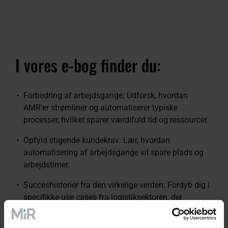
I vores e-bog finder du:
Forbedring af arbejdsgange: Udforsk, hvordan
AMR'er strømliner og automatiserer typiske
processer, hvilket sparer værdifuld tid og ressourcer.
Opfyld stigende kundekrav: Lær, hvordan
automatisering af arbejdsgange vil spare plads og
arbejdstimer.
Succeshistorier fra den virkelige verden: Fordyb dig i
specifikke use cases fra logistiksektoren, der
illustrerer de håndgribelige fordele ved AMR-
integration.