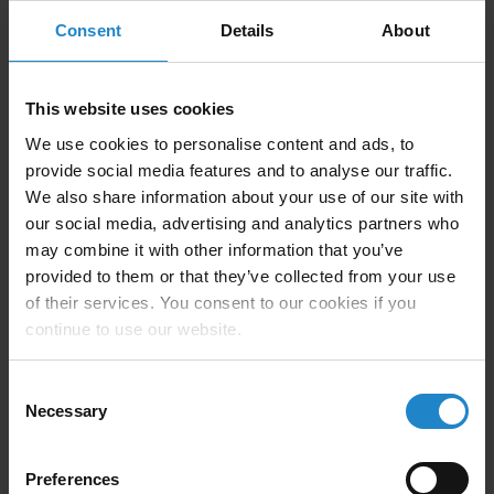
Consent
Details
About
Forestil dig en fremtid, hvor dine operationer kører som
en velsmurt maskine med præcision og effektivitet i
This website uses cookies
alle led. Forestil dig omkostningsbesparelserne, den
We use cookies to personalise content and ads, to
øgede produktivitet og evnen til at tilpasse sig
provide social media features and to analyse our traffic.
øjeblikkeligt til skiftende krav. Det er ikke bare en vision
We also share information about your use of our site with
- det er den virkelighed, du kan opnå med AMR.
our social media, advertising and analytics partners who
may combine it with other information that you’ve
provided to them or that they’ve collected from your use
of their services. You consent to our cookies if you
continue to use our website.
Consent
Necessary
Selection
Preferences