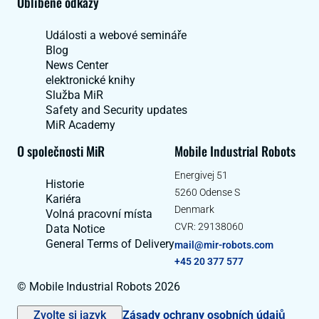
Oblíbené odkazy
Události a webové semináře
Blog
News Center
elektronické knihy
Služba MiR
Safety and Security updates
MiR Academy
O společnosti MiR
Mobile Industrial Robots
Energivej 51
Historie
5260 Odense S
Kariéra
Denmark
Volná pracovní místa
CVR: 29138060
Data Notice
General Terms of Delivery
mail@mir-robots.com
+45 20 377 577
© Mobile Industrial Robots 2026
Zvolte si jazyk
Zásady ochrany osobních údajů